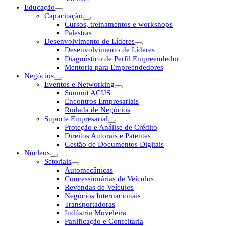
Educação
Capacitação
Cursos, treinamentos e workshops
Palestras
Desenvolvimento de Líderes
Desenvolvimento de Líderes
Diagnóstico de Perfil Empreendedor
Mentoria para Empreendedores
Negócios
Eventos e Networking
Summit ACIJS
Encontros Empresariais
Rodada de Negócios
Suporte Empresarial
Proteção e Análise de Crédito
Direitos Autorais e Patentes
Gestão de Documentos Digitais
Núcleos
Setoriais
Automecânicas
Concessionárias de Veículos
Revendas de Veículos
Negócios Internacionais
Transportadoras
Indústria Moveleira
Panificação e Confeitaria