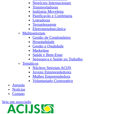
Negócios Internacionais
Transportadoras
Indústria Moveleira
Panificação e Confeitaria
Loteadoras
Terraplenagem
Eletrometalmecânica
Multissetoriais
Gestão de Condomínios
Hospitalidade
Gestão e Qualidade
Marketing
Saúde e Bem-Estar
Segurança e Saúde no Trabalho
Temáticos
Núcleos Setoriais ACIJS
Jovens Empreendedores
Mulher Empreendedora
Voluntariado Corporativo
Agenda
Notícias
Contato
Seja um associado