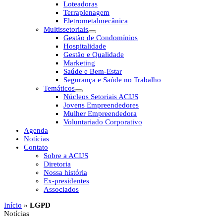
Loteadoras
Terraplenagem
Eletrometalmecânica
Multissetoriais
Gestão de Condomínios
Hospitalidade
Gestão e Qualidade
Marketing
Saúde e Bem-Estar
Segurança e Saúde no Trabalho
Temáticos
Núcleos Setoriais ACIJS
Jovens Empreendedores
Mulher Empreendedora
Voluntariado Corporativo
Agenda
Notícias
Contato
Sobre a ACIJS
Diretoria
Nossa história
Ex-presidentes
Associados
Início
»
LGPD
Notícias