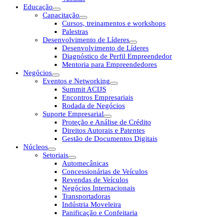
Educação
Capacitação
Cursos, treinamentos e workshops
Palestras
Desenvolvimento de Líderes
Desenvolvimento de Líderes
Diagnóstico de Perfil Empreendedor
Mentoria para Empreendedores
Negócios
Eventos e Networking
Summit ACIJS
Encontros Empresariais
Rodada de Negócios
Suporte Empresarial
Proteção e Análise de Crédito
Direitos Autorais e Patentes
Gestão de Documentos Digitais
Núcleos
Setoriais
Automecânicas
Concessionárias de Veículos
Revendas de Veículos
Negócios Internacionais
Transportadoras
Indústria Moveleira
Panificação e Confeitaria