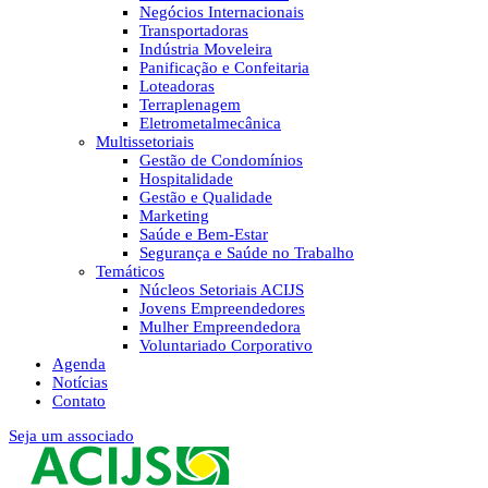
Negócios Internacionais
Transportadoras
Indústria Moveleira
Panificação e Confeitaria
Loteadoras
Terraplenagem
Eletrometalmecânica
Multissetoriais
Gestão de Condomínios
Hospitalidade
Gestão e Qualidade
Marketing
Saúde e Bem-Estar
Segurança e Saúde no Trabalho
Temáticos
Núcleos Setoriais ACIJS
Jovens Empreendedores
Mulher Empreendedora
Voluntariado Corporativo
Agenda
Notícias
Contato
Seja um associado