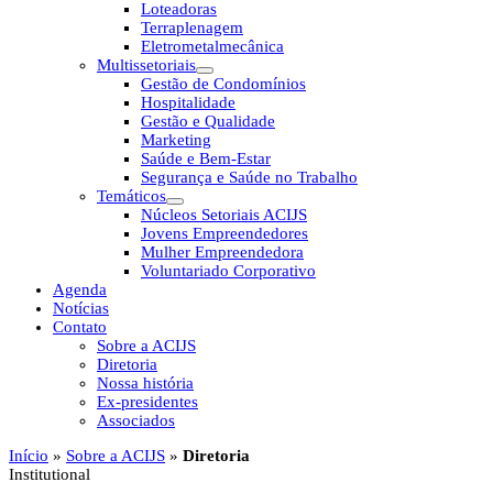
Loteadoras
Terraplenagem
Eletrometalmecânica
Multissetoriais
Gestão de Condomínios
Hospitalidade
Gestão e Qualidade
Marketing
Saúde e Bem-Estar
Segurança e Saúde no Trabalho
Temáticos
Núcleos Setoriais ACIJS
Jovens Empreendedores
Mulher Empreendedora
Voluntariado Corporativo
Agenda
Notícias
Contato
Sobre a ACIJS
Diretoria
Nossa história
Ex-presidentes
Associados
Início
»
Sobre a ACIJS
»
Diretoria
Institutional