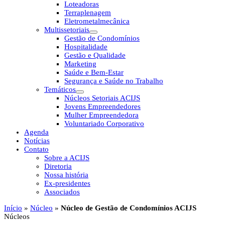
Loteadoras
Terraplenagem
Eletrometalmecânica
Multissetoriais
Gestão de Condomínios
Hospitalidade
Gestão e Qualidade
Marketing
Saúde e Bem-Estar
Segurança e Saúde no Trabalho
Temáticos
Núcleos Setoriais ACIJS
Jovens Empreendedores
Mulher Empreendedora
Voluntariado Corporativo
Agenda
Notícias
Contato
Sobre a ACIJS
Diretoria
Nossa história
Ex-presidentes
Associados
Início
»
Núcleo
»
Núcleo de Gestão de Condomínios ACIJS
Núcleos