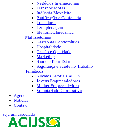
Negócios Internacionais
Transportadoras
Indústria Moveleira
Panificação e Confeitaria
Loteadoras
Terraplenagem
Eletrometalmecânica
Multissetoriais
Gestão de Condomínios
Hospitalidade
Gestão e Qualidade
Marketing
Saúde e Bem-Estar
Segurança e Saúde no Trabalho
Temáticos
Núcleos Setoriais ACIJS
Jovens Empreendedores
Mulher Empreendedora
Voluntariado Corporativo
Agenda
Notícias
Contato
Seja um associado