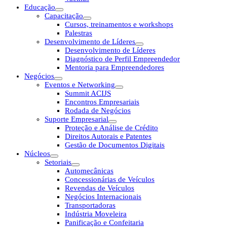
Educação
Capacitação
Cursos, treinamentos e workshops
Palestras
Desenvolvimento de Líderes
Desenvolvimento de Líderes
Diagnóstico de Perfil Empreendedor
Mentoria para Empreendedores
Negócios
Eventos e Networking
Summit ACIJS
Encontros Empresariais
Rodada de Negócios
Suporte Empresarial
Proteção e Análise de Crédito
Direitos Autorais e Patentes
Gestão de Documentos Digitais
Núcleos
Setoriais
Automecânicas
Concessionárias de Veículos
Revendas de Veículos
Negócios Internacionais
Transportadoras
Indústria Moveleira
Panificação e Confeitaria