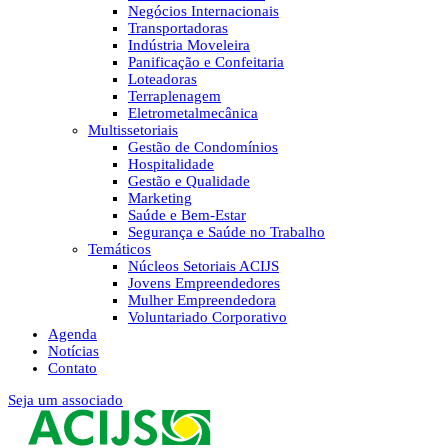
Negócios Internacionais
Transportadoras
Indústria Moveleira
Panificação e Confeitaria
Loteadoras
Terraplenagem
Eletrometalmecânica
Multissetoriais
Gestão de Condomínios
Hospitalidade
Gestão e Qualidade
Marketing
Saúde e Bem-Estar
Segurança e Saúde no Trabalho
Temáticos
Núcleos Setoriais ACIJS
Jovens Empreendedores
Mulher Empreendedora
Voluntariado Corporativo
Agenda
Notícias
Contato
Seja um associado