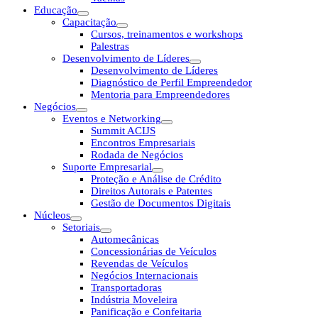
Educação
Capacitação
Cursos, treinamentos e workshops
Palestras
Desenvolvimento de Líderes
Desenvolvimento de Líderes
Diagnóstico de Perfil Empreendedor
Mentoria para Empreendedores
Negócios
Eventos e Networking
Summit ACIJS
Encontros Empresariais
Rodada de Negócios
Suporte Empresarial
Proteção e Análise de Crédito
Direitos Autorais e Patentes
Gestão de Documentos Digitais
Núcleos
Setoriais
Automecânicas
Concessionárias de Veículos
Revendas de Veículos
Negócios Internacionais
Transportadoras
Indústria Moveleira
Panificação e Confeitaria