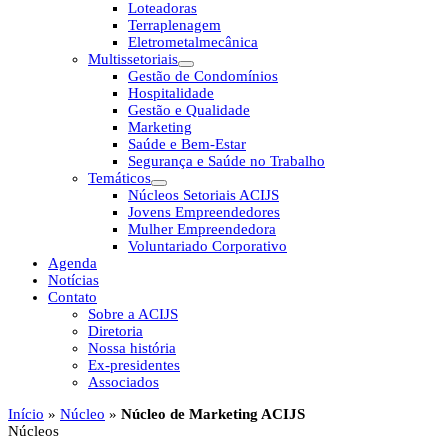
Loteadoras
Terraplenagem
Eletrometalmecânica
Multissetoriais
Gestão de Condomínios
Hospitalidade
Gestão e Qualidade
Marketing
Saúde e Bem-Estar
Segurança e Saúde no Trabalho
Temáticos
Núcleos Setoriais ACIJS
Jovens Empreendedores
Mulher Empreendedora
Voluntariado Corporativo
Agenda
Notícias
Contato
Sobre a ACIJS
Diretoria
Nossa história
Ex-presidentes
Associados
Início
»
Núcleo
»
Núcleo de Marketing ACIJS
Núcleos