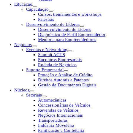
Educação
Capacitação
Cursos, treinamentos e workshops
Palestras
Desenvolvimento de Líderes
Desenvolvimento de Líderes
Diagnóstico de Perfil Empreendedor
Mentoria para Empreendedores
Negócios
Eventos e Networking
Summit ACIJS
Encontros Empresariais
Rodada de Negócios
Suporte Empresarial
Proteção e Análise de Crédito
Direitos Autorais e Patentes
Gestão de Documentos Digitais
Núcleos
Setoriais
Automecânicas
Concessionárias de Veículos
Revendas de Veículos
Negócios Internacionais
Transportadoras
Indústria Moveleira
Panificação e Confeitaria