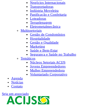
Negócios Internacionais
Transportadoras
Indústria Moveleira
Panificação e Confeitaria
Loteadoras
Terraplenagem
Eletrometalmecânica
Multissetoriais
Gestão de Condomínios
Hospitalidade
Gestão e Qualidade
Marketing
Saúde e Bem-Estar
Segurança e Saúde no Trabalho
Temáticos
Núcleos Setoriais ACIJS
Jovens Empreendedores
Mulher Empreendedora
Voluntariado Corporativo
Agenda
Notícias
Contato
Seja um associado