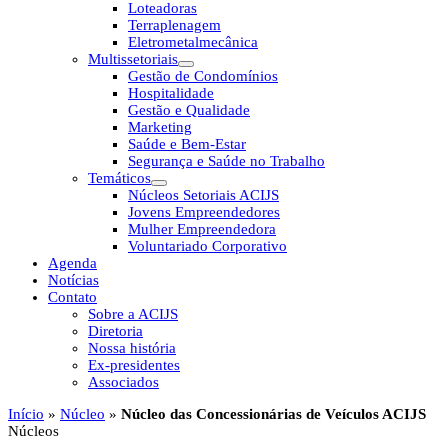
Loteadoras
Terraplenagem
Eletrometalmecânica
Multissetoriais
Gestão de Condomínios
Hospitalidade
Gestão e Qualidade
Marketing
Saúde e Bem-Estar
Segurança e Saúde no Trabalho
Temáticos
Núcleos Setoriais ACIJS
Jovens Empreendedores
Mulher Empreendedora
Voluntariado Corporativo
Agenda
Notícias
Contato
Sobre a ACIJS
Diretoria
Nossa história
Ex-presidentes
Associados
Início
»
Núcleo
»
Núcleo das Concessionárias de Veículos ACIJS
Núcleos