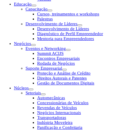
Educação
Capacitação
Cursos, treinamentos e workshops
Palestras
Desenvolvimento de Líderes
Desenvolvimento de Líderes
Diagnóstico de Perfil Empreendedor
Mentoria para Empreendedores
Negócios
Eventos e Networking
Summit ACIJS
Encontros Empresariais
Rodada de Negócios
Suporte Empresarial
Proteção e Análise de Crédito
Direitos Autorais e Patentes
Gestão de Documentos Digitais
Núcleos
Setoriais
Automecânicas
Concessionárias de Veículos
Revendas de Veículos
Negócios Internacionais
Transportadoras
Indústria Moveleira
Panificação e Confeitaria