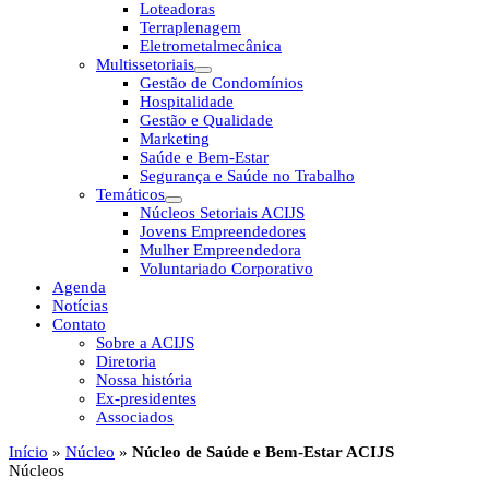
Loteadoras
Terraplenagem
Eletrometalmecânica
Multissetoriais
Gestão de Condomínios
Hospitalidade
Gestão e Qualidade
Marketing
Saúde e Bem-Estar
Segurança e Saúde no Trabalho
Temáticos
Núcleos Setoriais ACIJS
Jovens Empreendedores
Mulher Empreendedora
Voluntariado Corporativo
Agenda
Notícias
Contato
Sobre a ACIJS
Diretoria
Nossa história
Ex-presidentes
Associados
Início
»
Núcleo
»
Núcleo de Saúde e Bem-Estar ACIJS
Núcleos