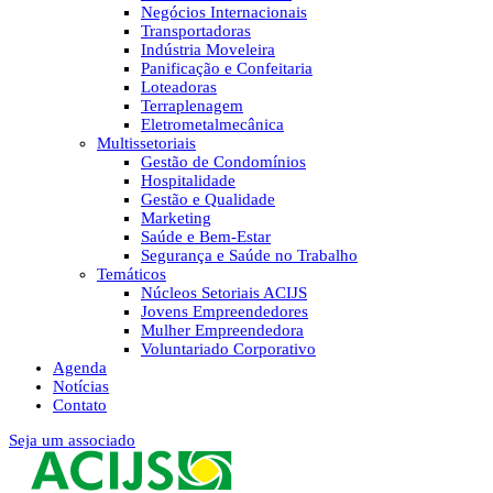
Negócios Internacionais
Transportadoras
Indústria Moveleira
Panificação e Confeitaria
Loteadoras
Terraplenagem
Eletrometalmecânica
Multissetoriais
Gestão de Condomínios
Hospitalidade
Gestão e Qualidade
Marketing
Saúde e Bem-Estar
Segurança e Saúde no Trabalho
Temáticos
Núcleos Setoriais ACIJS
Jovens Empreendedores
Mulher Empreendedora
Voluntariado Corporativo
Agenda
Notícias
Contato
Seja um associado