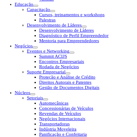
Educação
Capacitação
Cursos, treinamentos e workshops
Palestras
Desenvolvimento de Líderes
Desenvolvimento de Líderes
Diagnóstico de Perfil Empreendedor
Mentoria para Empreendedores
Negócios
Eventos e Networking
Summit ACIJS
Encontros Empresariais
Rodada de Negócios
Suporte Empresarial
Proteção e Análise de Crédito
Direitos Autorais e Patentes
Gestão de Documentos Digitais
Núcleos
Setoriais
Automecânicas
Concessionárias de Veículos
Revendas de Veículos
Negócios Internacionais
Transportadoras
Indústria Moveleira
Panificação e Confeitaria