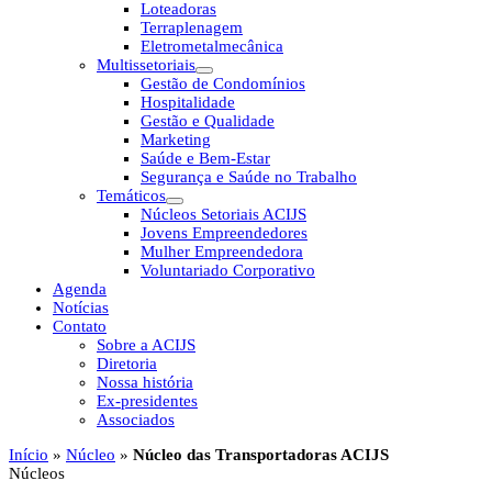
Loteadoras
Terraplenagem
Eletrometalmecânica
Multissetoriais
Gestão de Condomínios
Hospitalidade
Gestão e Qualidade
Marketing
Saúde e Bem-Estar
Segurança e Saúde no Trabalho
Temáticos
Núcleos Setoriais ACIJS
Jovens Empreendedores
Mulher Empreendedora
Voluntariado Corporativo
Agenda
Notícias
Contato
Sobre a ACIJS
Diretoria
Nossa história
Ex-presidentes
Associados
Início
»
Núcleo
»
Núcleo das Transportadoras ACIJS
Núcleos