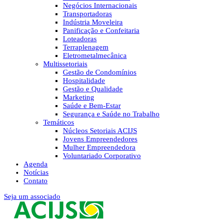
Negócios Internacionais
Transportadoras
Indústria Moveleira
Panificação e Confeitaria
Loteadoras
Terraplenagem
Eletrometalmecânica
Multissetoriais
Gestão de Condomínios
Hospitalidade
Gestão e Qualidade
Marketing
Saúde e Bem-Estar
Segurança e Saúde no Trabalho
Temáticos
Núcleos Setoriais ACIJS
Jovens Empreendedores
Mulher Empreendedora
Voluntariado Corporativo
Agenda
Notícias
Contato
Seja um associado