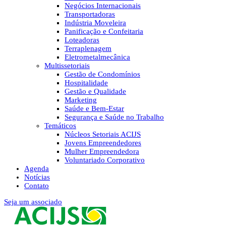
Negócios Internacionais
Transportadoras
Indústria Moveleira
Panificação e Confeitaria
Loteadoras
Terraplenagem
Eletrometalmecânica
Multissetoriais
Gestão de Condomínios
Hospitalidade
Gestão e Qualidade
Marketing
Saúde e Bem-Estar
Segurança e Saúde no Trabalho
Temáticos
Núcleos Setoriais ACIJS
Jovens Empreendedores
Mulher Empreendedora
Voluntariado Corporativo
Agenda
Notícias
Contato
Seja um associado