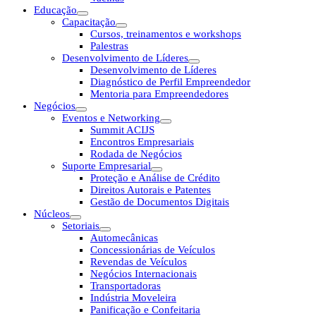
Educação
Capacitação
Cursos, treinamentos e workshops
Palestras
Desenvolvimento de Líderes
Desenvolvimento de Líderes
Diagnóstico de Perfil Empreendedor
Mentoria para Empreendedores
Negócios
Eventos e Networking
Summit ACIJS
Encontros Empresariais
Rodada de Negócios
Suporte Empresarial
Proteção e Análise de Crédito
Direitos Autorais e Patentes
Gestão de Documentos Digitais
Núcleos
Setoriais
Automecânicas
Concessionárias de Veículos
Revendas de Veículos
Negócios Internacionais
Transportadoras
Indústria Moveleira
Panificação e Confeitaria