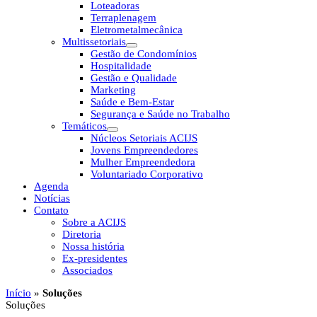
Loteadoras
Terraplenagem
Eletrometalmecânica
Multissetoriais
Gestão de Condomínios
Hospitalidade
Gestão e Qualidade
Marketing
Saúde e Bem-Estar
Segurança e Saúde no Trabalho
Temáticos
Núcleos Setoriais ACIJS
Jovens Empreendedores
Mulher Empreendedora
Voluntariado Corporativo
Agenda
Notícias
Contato
Sobre a ACIJS
Diretoria
Nossa história
Ex-presidentes
Associados
Início
»
Soluções
Soluções