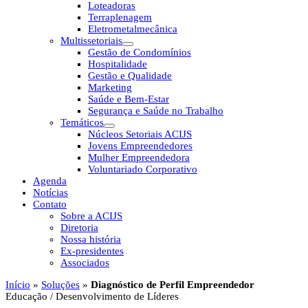
Loteadoras
Terraplenagem
Eletrometalmecânica
Multissetoriais
Gestão de Condomínios
Hospitalidade
Gestão e Qualidade
Marketing
Saúde e Bem-Estar
Segurança e Saúde no Trabalho
Temáticos
Núcleos Setoriais ACIJS
Jovens Empreendedores
Mulher Empreendedora
Voluntariado Corporativo
Agenda
Notícias
Contato
Sobre a ACIJS
Diretoria
Nossa história
Ex-presidentes
Associados
Início
»
Soluções
»
Diagnóstico de Perfil Empreendedor
Educação / Desenvolvimento de Líderes