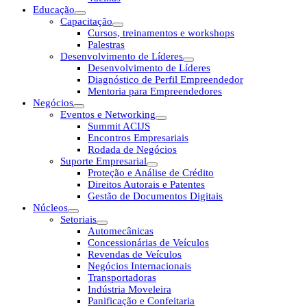
Educação
Capacitação
Cursos, treinamentos e workshops
Palestras
Desenvolvimento de Líderes
Desenvolvimento de Líderes
Diagnóstico de Perfil Empreendedor
Mentoria para Empreendedores
Negócios
Eventos e Networking
Summit ACIJS
Encontros Empresariais
Rodada de Negócios
Suporte Empresarial
Proteção e Análise de Crédito
Direitos Autorais e Patentes
Gestão de Documentos Digitais
Núcleos
Setoriais
Automecânicas
Concessionárias de Veículos
Revendas de Veículos
Negócios Internacionais
Transportadoras
Indústria Moveleira
Panificação e Confeitaria