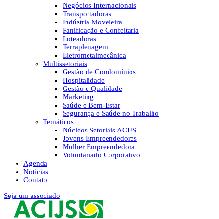
Negócios Internacionais
Transportadoras
Indústria Moveleira
Panificação e Confeitaria
Loteadoras
Terraplenagem
Eletrometalmecânica
Multissetoriais
Gestão de Condomínios
Hospitalidade
Gestão e Qualidade
Marketing
Saúde e Bem-Estar
Segurança e Saúde no Trabalho
Temáticos
Núcleos Setoriais ACIJS
Jovens Empreendedores
Mulher Empreendedora
Voluntariado Corporativo
Agenda
Notícias
Contato
Seja um associado