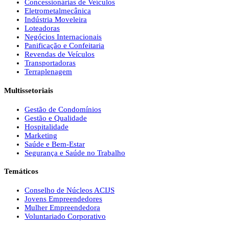
Concessionárias de Veículos
Eletrometalmecânica
Indústria Moveleira
Loteadoras
Negócios Internacionais
Panificação e Confeitaria
Revendas de Veículos
Transportadoras
Terraplenagem
Multissetoriais
Gestão de Condomínios
Gestão e Qualidade
Hospitalidade
Marketing
Saúde e Bem-Estar
Segurança e Saúde no Trabalho
Temáticos
Conselho de Núcleos ACIJS
Jovens Empreendedores
Mulher Empreendedora
Voluntariado Corporativo