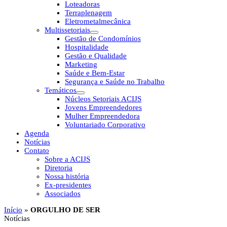
Loteadoras
Terraplenagem
Eletrometalmecânica
Multissetoriais
Gestão de Condomínios
Hospitalidade
Gestão e Qualidade
Marketing
Saúde e Bem-Estar
Segurança e Saúde no Trabalho
Temáticos
Núcleos Setoriais ACIJS
Jovens Empreendedores
Mulher Empreendedora
Voluntariado Corporativo
Agenda
Notícias
Contato
Sobre a ACIJS
Diretoria
Nossa história
Ex-presidentes
Associados
Início
»
ORGULHO DE SER
Notícias