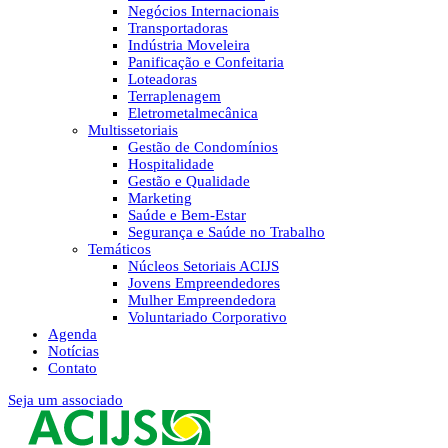
Negócios Internacionais
Transportadoras
Indústria Moveleira
Panificação e Confeitaria
Loteadoras
Terraplenagem
Eletrometalmecânica
Multissetoriais
Gestão de Condomínios
Hospitalidade
Gestão e Qualidade
Marketing
Saúde e Bem-Estar
Segurança e Saúde no Trabalho
Temáticos
Núcleos Setoriais ACIJS
Jovens Empreendedores
Mulher Empreendedora
Voluntariado Corporativo
Agenda
Notícias
Contato
Seja um associado