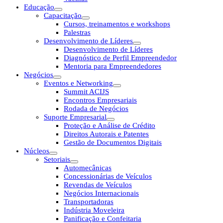
Educação
Capacitação
Cursos, treinamentos e workshops
Palestras
Desenvolvimento de Líderes
Desenvolvimento de Líderes
Diagnóstico de Perfil Empreendedor
Mentoria para Empreendedores
Negócios
Eventos e Networking
Summit ACIJS
Encontros Empresariais
Rodada de Negócios
Suporte Empresarial
Proteção e Análise de Crédito
Direitos Autorais e Patentes
Gestão de Documentos Digitais
Núcleos
Setoriais
Automecânicas
Concessionárias de Veículos
Revendas de Veículos
Negócios Internacionais
Transportadoras
Indústria Moveleira
Panificação e Confeitaria