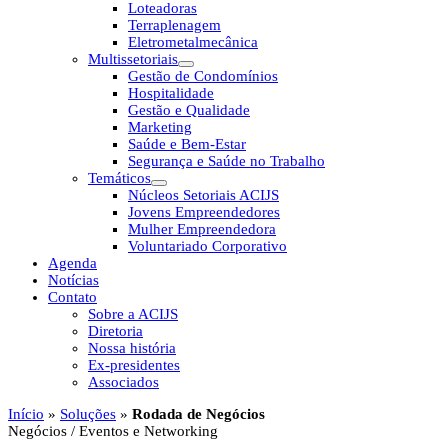
Loteadoras
Terraplenagem
Eletrometalmecânica
Multissetoriais
Gestão de Condomínios
Hospitalidade
Gestão e Qualidade
Marketing
Saúde e Bem-Estar
Segurança e Saúde no Trabalho
Temáticos
Núcleos Setoriais ACIJS
Jovens Empreendedores
Mulher Empreendedora
Voluntariado Corporativo
Agenda
Notícias
Contato
Sobre a ACIJS
Diretoria
Nossa história
Ex-presidentes
Associados
Início
»
Soluções
»
Rodada de Negócios
Negócios / Eventos e Networking