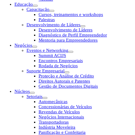
Educação
Capacitação
Cursos, treinamentos e workshops
Palestras
Desenvolvimento de Líderes
Desenvolvimento de Líderes
Diagnóstico de Perfil Empreendedor
Mentoria para Empreendedores
Negócios
Eventos e Networking
Summit ACIJS
Encontros Empresariais
Rodada de Negócios
Suporte Empresarial
Proteção e Análise de Crédito
Direitos Autorais e Patentes
Gestão de Documentos Digitais
Núcleos
Setoriais
Automecânicas
Concessionárias de Veículos
Revendas de Veículos
Negócios Internacionais
Transportadoras
Indústria Moveleira
Panificação e Confeitaria