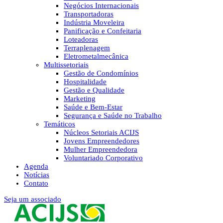
Negócios Internacionais
Transportadoras
Indústria Moveleira
Panificação e Confeitaria
Loteadoras
Terraplenagem
Eletrometalmecânica
Multissetoriais
Gestão de Condomínios
Hospitalidade
Gestão e Qualidade
Marketing
Saúde e Bem-Estar
Segurança e Saúde no Trabalho
Temáticos
Núcleos Setoriais ACIJS
Jovens Empreendedores
Mulher Empreendedora
Voluntariado Corporativo
Agenda
Notícias
Contato
Seja um associado