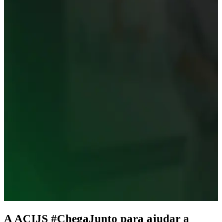
A
ACIJS
#ChegaJunto
para ajudar a