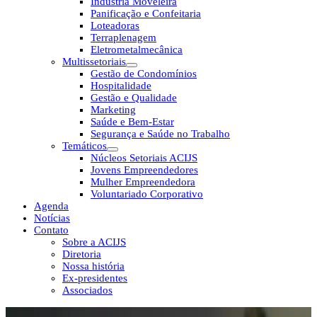
Indústria Moveleira
Panificação e Confeitaria
Loteadoras
Terraplenagem
Eletrometalmecânica
Multissetoriais
Gestão de Condomínios
Hospitalidade
Gestão e Qualidade
Marketing
Saúde e Bem-Estar
Segurança e Saúde no Trabalho
Temáticos
Núcleos Setoriais ACIJS
Jovens Empreendedores
Mulher Empreendedora
Voluntariado Corporativo
Agenda
Notícias
Contato
Sobre a ACIJS
Diretoria
Nossa história
Ex-presidentes
Associados