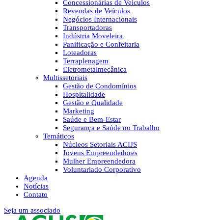
Concessionárias de Veículos
Revendas de Veículos
Negócios Internacionais
Transportadoras
Indústria Moveleira
Panificação e Confeitaria
Loteadoras
Terraplenagem
Eletrometalmecânica
Multissetoriais
Gestão de Condomínios
Hospitalidade
Gestão e Qualidade
Marketing
Saúde e Bem-Estar
Segurança e Saúde no Trabalho
Temáticos
Núcleos Setoriais ACIJS
Jovens Empreendedores
Mulher Empreendedora
Voluntariado Corporativo
Agenda
Notícias
Contato
Seja um associado