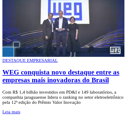
D
DESTAQUE EMPRESARIAL
WEG conquista novo destaque entre as
empresas mais inovadoras do Brasil
Com R$ 1,4 bilhão investidos em PD&I e 149 laboratórios, a
companhia jaraguaense lidera o ranking no setor eletroeletrônico
E
pela 12ª edição do Prêmio Valor Inovação
n
i
Leia mais
L