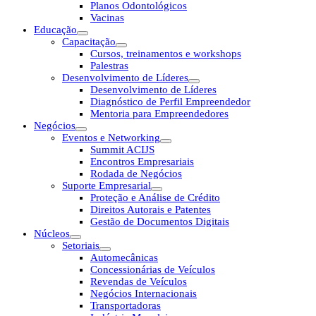
Planos Odontológicos
Vacinas
Educação
Capacitação
Cursos, treinamentos e workshops
Palestras
Desenvolvimento de Líderes
Desenvolvimento de Líderes
Diagnóstico de Perfil Empreendedor
Mentoria para Empreendedores
Negócios
Eventos e Networking
Summit ACIJS
Encontros Empresariais
Rodada de Negócios
Suporte Empresarial
Proteção e Análise de Crédito
Direitos Autorais e Patentes
Gestão de Documentos Digitais
Núcleos
Setoriais
Automecânicas
Concessionárias de Veículos
Revendas de Veículos
Negócios Internacionais
Transportadoras