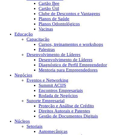
Cartão Bee
Cartão Útil
Clube de Descontos e Vantagens
Planos de Saúde
Planos Odontológicos
Vacinas
Educação
Capacitação
Cursos, treinamentos e workshops
Palestras
Desenvolvimento de Líderes
Desenvolvimento de Líderes
Diagnóstico de Perfil Empreendedor
Mentoria para Empreendedores
Negócios
Eventos e Networking
Summit ACIJS
Encontros Empresariais
Rodada de Negócios
Suporte Empresarial
Proteção e Análise de Crédito
Direitos Autorais e Patentes
Gestão de Documentos Digitais
Núcleos
Setoriais
Automecânicas