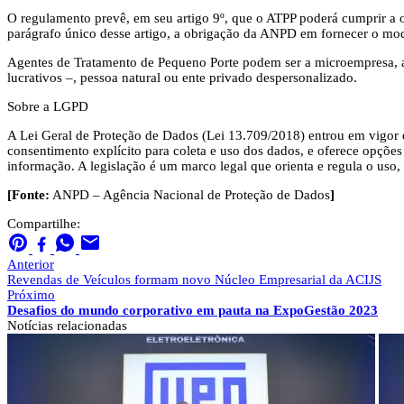
O regulamento prevê, em seu artigo 9º, que o ATPP poderá cumprir a o
parágrafo único desse artigo, a obrigação da ANPD em fornecer o mod
Agentes de Tratamento de Pequeno Porte podem ser a microempresa, a 
lucrativos –, pessoa natural ou ente privado despersonalizado.
Sobre a LGPD
A Lei Geral de Proteção de Dados (Lei 13.709/2018) entrou em vigor 
consentimento explícito para coleta e uso dos dados, e oferece opções
informação. A legislação é um marco legal que orienta e regula o uso, a
[Fonte:
ANPD – Agência Nacional de Proteção de Dados
]
Compartilhe:
Anterior
Revendas de Veículos formam novo Núcleo Empresarial da ACIJS
Próximo
Desafios do mundo corporativo em pauta na ExpoGestão 2023
Notícias
relacionadas