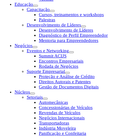
Educação
Capacitação
Cursos, treinamentos e workshops
Palestras
Desenvolvimento de Líderes
Desenvolvimento de Líderes
Diagnóstico de Perfil Empreendedor
Mentoria para Empreendedores
Negócios
Eventos e Networking
Summit ACIJS
Encontros Empresariais
Rodada de Negócios
Suporte Empresarial
Proteção e Análise de Crédito
Direitos Autorais e Patentes
Gestão de Documentos Digitais
Núcleos
Setoriais
Automecânicas
Concessionárias de Veículos
Revendas de Veículos
Negócios Internacionais
Transportadoras
Indústria Moveleira
Panificação e Confeitaria