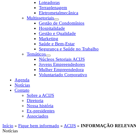
Loteadoras
Terraplenagem
Eletrometalmecânica
Multissetoriais
Gestão de Condomínios
Hospitalidade
Gestão e Qualidade
Marketing
Saúde e Bem-Estar
Segurança e Saúde no Trabalho
Temáticos
Núcleos Setoriais ACIJS
Jovens Empreendedores
Mulher Empreendedora
Voluntariado Corporativo
Agenda
Notícias
Contato
Sobre a ACIJS
Diretoria
Nossa história
Ex-presidentes
Associados
Início
»
Fique bem informado
»
ACIJS
»
INFORMAÇÃO RELEVANTE: AN
Notícias