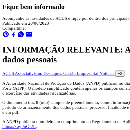
Fique bem informado
Acompanhe as novidades da ACIJS e fique por dentro dos principais fa
Publicado em 20/06/2023
Compartilhe:
INFORMAÇÃO RELEVANTE: ANPD di
dados pessoais
ACIJS
Associativismo
Destaques
Gestão Empresarial
Notícias
+2
A Autoridade Nacional de Proteção de Dados (ANPD) publicou no dia 
Porte (ATPP). O modelo simplificado contém apenas os campos conside
o exercício das atividades fiscalizatórias.
O documento traz 8 (oito) campos de preenchimento, como: informações
período de armazenamento dos dados pessoais; processo, finalidade e
e em pdf.
A ANPD publicou o modelo em cumprimento ao Regulamento de Aplic
https://x.gd/nGI2L
.