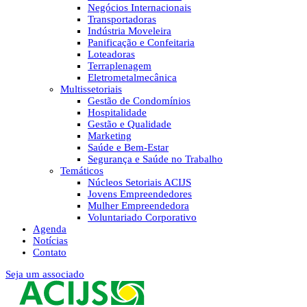
Negócios Internacionais
Transportadoras
Indústria Moveleira
Panificação e Confeitaria
Loteadoras
Terraplenagem
Eletrometalmecânica
Multissetoriais
Gestão de Condomínios
Hospitalidade
Gestão e Qualidade
Marketing
Saúde e Bem-Estar
Segurança e Saúde no Trabalho
Temáticos
Núcleos Setoriais ACIJS
Jovens Empreendedores
Mulher Empreendedora
Voluntariado Corporativo
Agenda
Notícias
Contato
Seja um associado