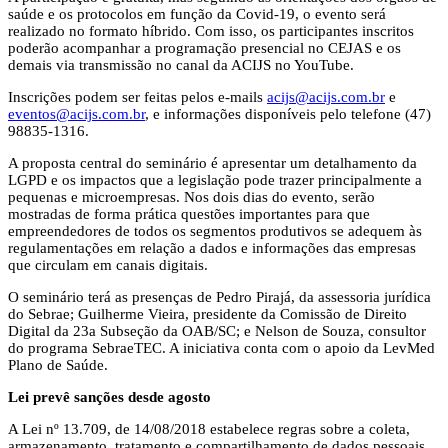
saúde e os protocolos em função da Covid-19, o evento será
realizado no formato híbrido. Com isso, os participantes inscritos
poderão acompanhar a programação presencial no CEJAS e os
demais via transmissão no canal da ACIJS no YouTube.
Inscrições podem ser feitas pelos e-mails
acijs@acijs.com.br
e
eventos@acijs.com.br
, e informações disponíveis pelo telefone (47)
98835-1316.
A proposta central do seminário é apresentar um detalhamento da
LGPD e os impactos que a legislação pode trazer principalmente a
pequenas e microempresas. Nos dois dias do evento, serão
mostradas de forma prática questões importantes para que
empreendedores de todos os segmentos produtivos se adequem às
regulamentações em relação a dados e informações das empresas
que circulam em canais digitais.
O seminário terá as presenças de Pedro Pirajá, da assessoria jurídica
do Sebrae; Guilherme Vieira, presidente da Comissão de Direito
Digital da 23a Subseção da OAB/SC; e Nelson de Souza, consultor
do programa SebraeTEC. A iniciativa conta com o apoio da LevMed
Plano de Saúde.
Lei prevê sanções desde agosto
A Lei nº 13.709, de 14/08/2018 estabelece regras sobre a coleta,
armazenamento, tratamento e compartilhamento de dados pessoais,