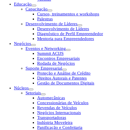
Educação
Capacitação
Cursos, treinamentos e workshops
Palestras
Desenvolvimento de Líderes
Desenvolvimento de Líderes
Diagnóstico de Perfil Empreendedor
Mentoria para Empreendedores
Negócios
Eventos e Networking
Summit ACIJS
Encontros Empresariais
Rodada de Negócios
Suporte Empresarial
Proteção e Análise de Crédito
Direitos Autorais e Patentes
Gestão de Documentos Digitais
Núcleos
Setoriais
Automecânicas
Concessionárias de Veículos
Revendas de Veículos
Negócios Internacionais
Transportadoras
Indústria Moveleira
Panificação e Confeitaria