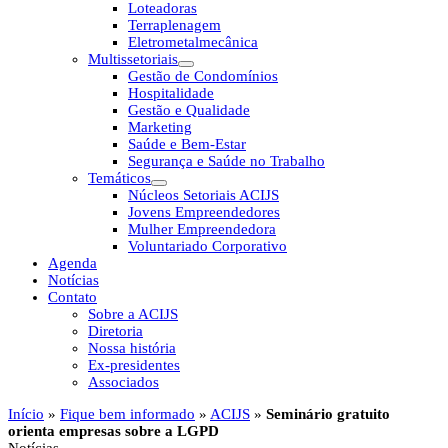
Loteadoras
Terraplenagem
Eletrometalmecânica
Multissetoriais
Gestão de Condomínios
Hospitalidade
Gestão e Qualidade
Marketing
Saúde e Bem-Estar
Segurança e Saúde no Trabalho
Temáticos
Núcleos Setoriais ACIJS
Jovens Empreendedores
Mulher Empreendedora
Voluntariado Corporativo
Agenda
Notícias
Contato
Sobre a ACIJS
Diretoria
Nossa história
Ex-presidentes
Associados
Início
»
Fique bem informado
»
ACIJS
»
Seminário gratuito
orienta empresas sobre a LGPD