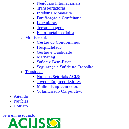
Negócios Internacionais
Transportadoras
Indústria Moveleira
Panificação e Confeitaria
Loteadoras
Terraplenagem
Eletrometalmecânica
Multissetoriais
Gestão de Condomínios
Hospitalidade
Gestão e Qualidade
Marketing
Saúde e Bem-Estar
Segurança e Saúde no Trabalho
Temáticos
Núcleos Setoriais ACIJS
Jovens Empreendedores
Mulher Empreendedora
Voluntariado Corporativo
Agenda
Notícias
Contato
Seja um associado