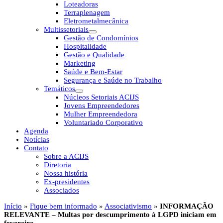
Loteadoras
Terraplenagem
Eletrometalmecânica
Multissetoriais
Gestão de Condomínios
Hospitalidade
Gestão e Qualidade
Marketing
Saúde e Bem-Estar
Segurança e Saúde no Trabalho
Temáticos
Núcleos Setoriais ACIJS
Jovens Empreendedores
Mulher Empreendedora
Voluntariado Corporativo
Agenda
Notícias
Contato
Sobre a ACIJS
Diretoria
Nossa história
Ex-presidentes
Associados
Início
»
Fique bem informado
»
Associativismo
»
INFORMAÇÃO
RELEVANTE – Multas por descumprimento à LGPD iniciam em