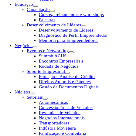
Educação
Capacitação
Cursos, treinamentos e workshops
Palestras
Desenvolvimento de Líderes
Desenvolvimento de Líderes
Diagnóstico de Perfil Empreendedor
Mentoria para Empreendedores
Negócios
Eventos e Networking
Summit ACIJS
Encontros Empresariais
Rodada de Negócios
Suporte Empresarial
Proteção e Análise de Crédito
Direitos Autorais e Patentes
Gestão de Documentos Digitais
Núcleos
Setoriais
Automecânicas
Concessionárias de Veículos
Revendas de Veículos
Negócios Internacionais
Transportadoras
Indústria Moveleira
Panificação e Confeitaria