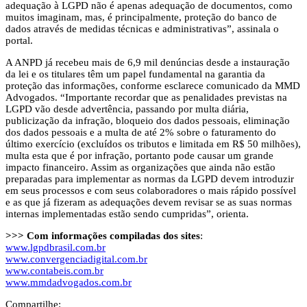
adequação à LGPD não é apenas adequação de documentos, como
muitos imaginam, mas, é principalmente, proteção do banco de
dados através de medidas técnicas e administrativas”, assinala o
portal.
A ANPD já recebeu mais de 6,9 mil denúncias desde a instauração
da lei e os titulares têm um papel fundamental na garantia da
proteção das informações, conforme esclarece comunicado da MMD
Advogados. “Importante recordar que as penalidades previstas na
LGPD vão desde advertência, passando por multa diária,
publicização da infração, bloqueio dos dados pessoais, eliminação
dos dados pessoais e a multa de até 2% sobre o faturamento do
último exercício (excluídos os tributos e limitada em R$ 50 milhões),
multa esta que é por infração, portanto pode causar um grande
impacto financeiro. Assim as organizações que ainda não estão
preparadas para implementar as normas da LGPD devem introduzir
em seus processos e com seus colaboradores o mais rápido possível
e as que já fizeram as adequações devem revisar se as suas normas
internas implementadas estão sendo cumpridas”, orienta.
>>> Com informações compiladas dos sites
:
www.lgpdbrasil.com.br
www.convergenciadigital.com.br
www.contabeis.com.br
www.mmdadvogados.com.br
Compartilhe: