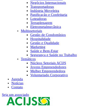
Negócios Internacionais
Transportadoras
Indústria Moveleira
Panificação e Confeitaria
Loteadoras
Terraplenagem
Eletrometalmecânica
Multissetoriais
Gestão de Condomínios
Hospitalidade
Gestão e Qualidade
Marketing
Saúde e Bem-Estar
Segurança e Saúde no Trabalho
Temáticos
Núcleos Setoriais ACIJS
Jovens Empreendedores
Mulher Empreendedora
Voluntariado Corporativo
Agenda
Notícias
Contato
Seja um associado