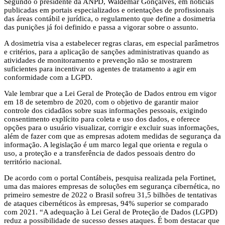
Segundo o presidente da ANPD, Waldemar Gonçalves, em notícias
publicadas em portais especializados e orientações de profissionais
das áreas contábil e jurídica, o regulamento que define a dosimetria
das punições já foi definido e passa a vigorar sobre o assunto.
A dosimetria visa a estabelecer regras claras, em especial parâmetros
e critérios, para a aplicação de sanções administrativas quando as
atividades de monitoramento e prevenção não se mostrarem
suficientes para incentivar os agentes de tratamento a agir em
conformidade com a LGPD.
Vale lembrar que a Lei Geral de Proteção de Dados entrou em vigor
em 18 de setembro de 2020, com o objetivo de garantir maior
controle dos cidadãos sobre suas informações pessoais, exigindo
consentimento explícito para coleta e uso dos dados, e oferece
opções para o usuário visualizar, corrigir e excluir suas informações,
além de fazer com que as empresas adotem medidas de segurança da
informação. A legislação é um marco legal que orienta e regula o
uso, a proteção e a transferência de dados pessoais dentro do
território nacional.
De acordo com o portal Contábeis, pesquisa realizada pela Fortinet,
uma das maiores empresas de soluções em segurança cibernética, no
primeiro semestre de 2022 o Brasil sofreu 31,5 bilhões de tentativas
de ataques cibernéticos às empresas, 94% superior se comparado
com 2021. “A adequação à Lei Geral de Proteção de Dados (LGPD)
reduz a possibilidade de sucesso desses ataques. É bom destacar que