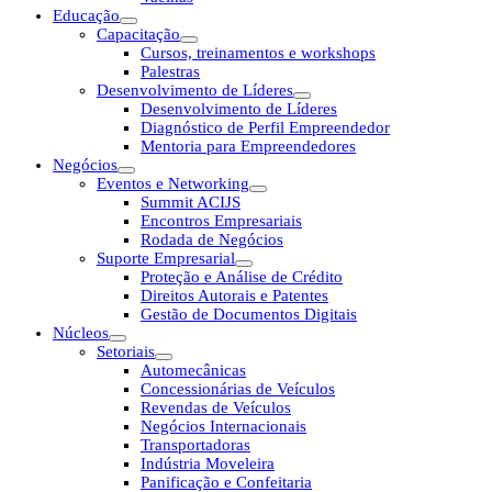
Educação
Capacitação
Cursos, treinamentos e workshops
Palestras
Desenvolvimento de Líderes
Desenvolvimento de Líderes
Diagnóstico de Perfil Empreendedor
Mentoria para Empreendedores
Negócios
Eventos e Networking
Summit ACIJS
Encontros Empresariais
Rodada de Negócios
Suporte Empresarial
Proteção e Análise de Crédito
Direitos Autorais e Patentes
Gestão de Documentos Digitais
Núcleos
Setoriais
Automecânicas
Concessionárias de Veículos
Revendas de Veículos
Negócios Internacionais
Transportadoras
Indústria Moveleira
Panificação e Confeitaria