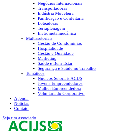
Negócios Internacionais
Transportadoras
Indústria Moveleira
Panificação e Confeitaria
Loteadoras
Terraplenagem
Eletrometalmecânica
Multissetoriais
Gestão de Condomínios
Hospitalidade
Gestão e Qualidade
Marketing
Saúde e Bem-Estar
Segurança e Saúde no Trabalho
Temáticos
Núcleos Setoriais ACIJS
Jovens Empreendedores
Mulher Empreendedora
Voluntariado Corporativo
Agenda
Notícias
Contato
Seja um associado