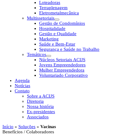
Loteadoras
Terraplenagem
Eletrometalmecânica
Multissetoriais
Gestão de Condomínios
Hospitalidade
Gestão e Qualidade
Marketing
Saúde e Bem-Estar
Segurança e Saúde no Trabalho
Temáticos
Núcleos Setoriais ACIJS
Jovens Empreendedores
Mulher Empreendedora
Voluntariado Corporativo
Agenda
Notícias
Contato
Sobre a ACIJS
Diretoria
Nossa história
Ex-presidentes
Associados
Início
»
Soluções
»
Vacinas
Benefícios / Colaboradores