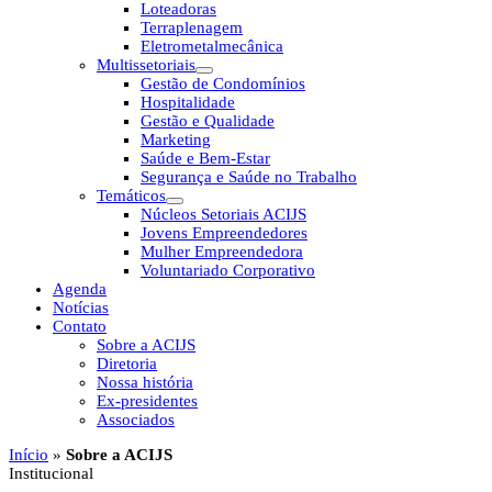
Loteadoras
Terraplenagem
Eletrometalmecânica
Multissetoriais
Gestão de Condomínios
Hospitalidade
Gestão e Qualidade
Marketing
Saúde e Bem-Estar
Segurança e Saúde no Trabalho
Temáticos
Núcleos Setoriais ACIJS
Jovens Empreendedores
Mulher Empreendedora
Voluntariado Corporativo
Agenda
Notícias
Contato
Sobre a ACIJS
Diretoria
Nossa história
Ex-presidentes
Associados
Início
»
Sobre a ACIJS
Institucional