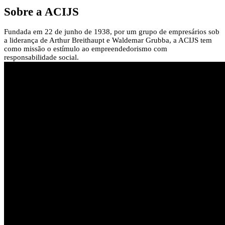
Sobre a
ACIJS
Fundada em 22 de junho de 1938, por um grupo de empresários sob
a liderança de Arthur Breithaupt e Waldemar Grubba, a ACIJS tem
como missão o estímulo ao empreendedorismo com
responsabilidade social.