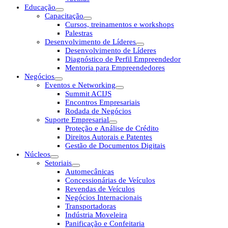
Educação
Capacitação
Cursos, treinamentos e workshops
Palestras
Desenvolvimento de Líderes
Desenvolvimento de Líderes
Diagnóstico de Perfil Empreendedor
Mentoria para Empreendedores
Negócios
Eventos e Networking
Summit ACIJS
Encontros Empresariais
Rodada de Negócios
Suporte Empresarial
Proteção e Análise de Crédito
Direitos Autorais e Patentes
Gestão de Documentos Digitais
Núcleos
Setoriais
Automecânicas
Concessionárias de Veículos
Revendas de Veículos
Negócios Internacionais
Transportadoras
Indústria Moveleira
Panificação e Confeitaria