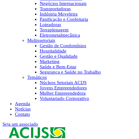
Negócios Internacionais
Transportadoras
Indústria Moveleira
Panificação e Confeitaria
Loteadoras
Terraplenagem
Eletrometalmecânica
Multissetoriais
Gestão de Condomínios
Hospitalidade
Gestão e Qualidade
Marketing
Saúde e Bem-Estar
Segurança e Saúde no Trabalho
Temáticos
Núcleos Setoriais ACIJS
Jovens Empreendedores
Mulher Empreendedora
Voluntariado Corporativo
Agenda
Notícias
Contato
Seja um associado