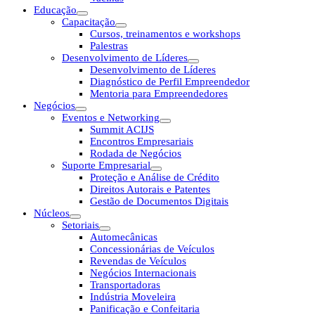
Educação
Capacitação
Cursos, treinamentos e workshops
Palestras
Desenvolvimento de Líderes
Desenvolvimento de Líderes
Diagnóstico de Perfil Empreendedor
Mentoria para Empreendedores
Negócios
Eventos e Networking
Summit ACIJS
Encontros Empresariais
Rodada de Negócios
Suporte Empresarial
Proteção e Análise de Crédito
Direitos Autorais e Patentes
Gestão de Documentos Digitais
Núcleos
Setoriais
Automecânicas
Concessionárias de Veículos
Revendas de Veículos
Negócios Internacionais
Transportadoras
Indústria Moveleira
Panificação e Confeitaria