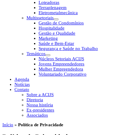
Loteadoras
Terraplenagem
Eletrometalmecânica
Multissetoriais
Gestão de Condomínios
Hospitalidade
Gestão e Qualidade
Marketing
Saúde e Bem-Estar
Segurança e Saúde no Trabalho
Temáticos
Núcleos Setoriais ACIJS
Jovens Empreendedores
Mulher Empreendedora
Voluntariado Corporativo
Agenda
Notícias
Contato
Sobre a ACIJS
Diretoria
Nossa história
Ex-presidentes
Associados
Início
»
Política de Privacidade