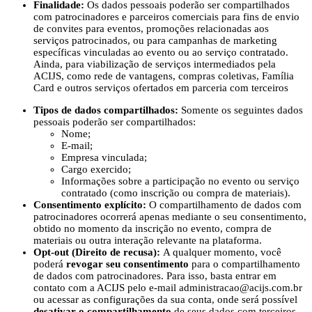
Finalidade:
Os dados pessoais poderão ser compartilhados
com patrocinadores
e parceiros comerciais para fins de envio
de convites para eventos, promoções relacionadas aos
serviços patrocinados, ou para campanhas de marketing
específicas vinculadas ao evento ou ao serviço contratado.
Ainda, para v
iabilização de serviços intermediados pela
ACIJS, como rede de vantagens, compras coletivas, Família
Card e outros serviços ofertados em parceria com terceiros
Tipos de dados compartilhados:
Somente os seguintes dados
pessoais poderão ser compartilhados:
Nome;
E-mail;
Empresa vinculada;
Cargo exercido;
Informações sobre a participação no evento ou serviço
contratado (como inscrição ou compra de materiais).
Consentimento explícito:
O compartilhamento de dados com
patrocinadores ocorrerá apenas mediante o seu consentimento,
obtido no momento da inscrição no evento, compra de
materiais ou outra interação relevante na plataforma.
Opt-out (Direito de recusa):
A qualquer momento, você
poderá
revogar seu consentimento
para o compartilhamento
de dados com patrocinadores. Para isso, basta entrar em
contato com a ACIJS pelo e-mail
administracao@acijs.com.br
ou acessar as configurações da sua conta, onde será possível
desativar o compartilhamento
de seus dados com terceiros