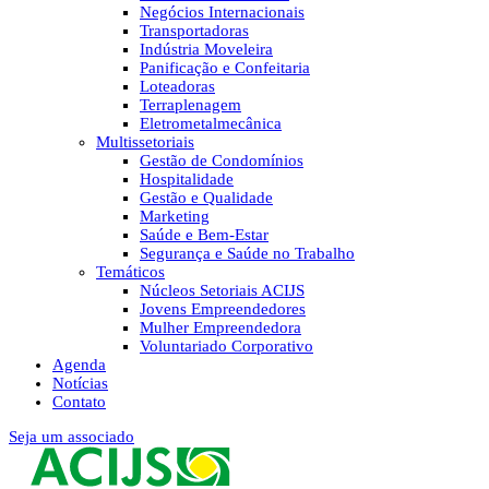
Negócios Internacionais
Transportadoras
Indústria Moveleira
Panificação e Confeitaria
Loteadoras
Terraplenagem
Eletrometalmecânica
Multissetoriais
Gestão de Condomínios
Hospitalidade
Gestão e Qualidade
Marketing
Saúde e Bem-Estar
Segurança e Saúde no Trabalho
Temáticos
Núcleos Setoriais ACIJS
Jovens Empreendedores
Mulher Empreendedora
Voluntariado Corporativo
Agenda
Notícias
Contato
Seja um associado