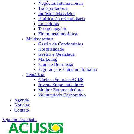
Negócios Internacionais
Transportadoras
Indústria Moveleira
Panificação e Confeitaria
Loteadoras
Terraplenagem
Eletrometalmecânica
Multissetoriais
Gestão de Condomínios
Hospitalidade
Gestão e Qualidade
Marketing
Saúde e Bem-Estar
Segurança e Saúde no Trabalho
Temáticos
Núcleos Setoriais ACIJS
Jovens Empreendedores
Mulher Empreendedora
Voluntariado Corporativo
Agenda
Notícias
Contato
Seja um associado