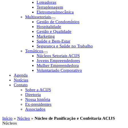
Loteadoras
Terraplenagem
Eletrometalmecânica
Multissetoriais
Gestão de Condomínios
Hospitalidade
Gestão e Qualidade
Marketing
Saúde e Bem-Estar
Segurança e Saúde no Trabalho
Temáticos
Núcleos Setoriais ACIJS
Jovens Empreendedores
Mulher Empreendedora
Voluntariado Corporativo
Agenda
Notícias
Contato
Sobre a ACIJS
Diretoria
Nossa história
Ex-presidentes
Associados
Início
»
Núcleo
»
Núcleo de Panificação e Confeitaria ACIJS
Núcleos