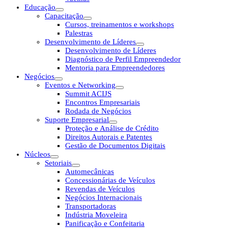
Educação
Capacitação
Cursos, treinamentos e workshops
Palestras
Desenvolvimento de Líderes
Desenvolvimento de Líderes
Diagnóstico de Perfil Empreendedor
Mentoria para Empreendedores
Negócios
Eventos e Networking
Summit ACIJS
Encontros Empresariais
Rodada de Negócios
Suporte Empresarial
Proteção e Análise de Crédito
Direitos Autorais e Patentes
Gestão de Documentos Digitais
Núcleos
Setoriais
Automecânicas
Concessionárias de Veículos
Revendas de Veículos
Negócios Internacionais
Transportadoras
Indústria Moveleira
Panificação e Confeitaria