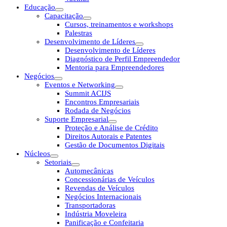
Educação
Capacitação
Cursos, treinamentos e workshops
Palestras
Desenvolvimento de Líderes
Desenvolvimento de Líderes
Diagnóstico de Perfil Empreendedor
Mentoria para Empreendedores
Negócios
Eventos e Networking
Summit ACIJS
Encontros Empresariais
Rodada de Negócios
Suporte Empresarial
Proteção e Análise de Crédito
Direitos Autorais e Patentes
Gestão de Documentos Digitais
Núcleos
Setoriais
Automecânicas
Concessionárias de Veículos
Revendas de Veículos
Negócios Internacionais
Transportadoras
Indústria Moveleira
Panificação e Confeitaria