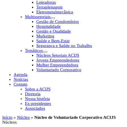
Loteadoras
Terraplenagem
Eletrometalmecânica
Multissetoriais
Gestão de Condomínios
Hospitalidade
Gestão e Qualidade
Marketing
Saúde e Bem-Estar
Segurança e Saúde no Trabalho
Temáticos
Núcleos Setoriais ACIJS
Jovens Empreendedores
Mulher Empreendedora
Voluntariado Corporativo
Agenda
Notícias
Contato
Sobre a ACIJS
Diretoria
Nossa história
Ex-presidentes
Associados
Início
»
Núcleo
»
Núcleo de Voluntariado Corporativo ACIJS
Núcleos