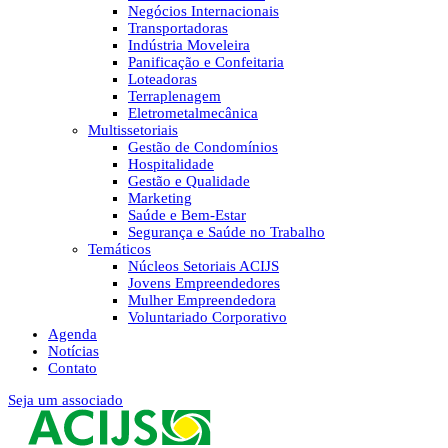
Negócios Internacionais
Transportadoras
Indústria Moveleira
Panificação e Confeitaria
Loteadoras
Terraplenagem
Eletrometalmecânica
Multissetoriais
Gestão de Condomínios
Hospitalidade
Gestão e Qualidade
Marketing
Saúde e Bem-Estar
Segurança e Saúde no Trabalho
Temáticos
Núcleos Setoriais ACIJS
Jovens Empreendedores
Mulher Empreendedora
Voluntariado Corporativo
Agenda
Notícias
Contato
Seja um associado