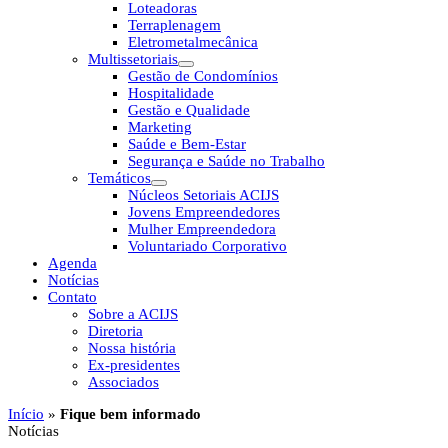
Loteadoras
Terraplenagem
Eletrometalmecânica
Multissetoriais
Gestão de Condomínios
Hospitalidade
Gestão e Qualidade
Marketing
Saúde e Bem-Estar
Segurança e Saúde no Trabalho
Temáticos
Núcleos Setoriais ACIJS
Jovens Empreendedores
Mulher Empreendedora
Voluntariado Corporativo
Agenda
Notícias
Contato
Sobre a ACIJS
Diretoria
Nossa história
Ex-presidentes
Associados
Início
»
Fique bem informado
Notícias