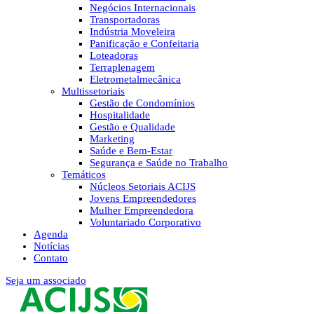
Negócios Internacionais
Transportadoras
Indústria Moveleira
Panificação e Confeitaria
Loteadoras
Terraplenagem
Eletrometalmecânica
Multissetoriais
Gestão de Condomínios
Hospitalidade
Gestão e Qualidade
Marketing
Saúde e Bem-Estar
Segurança e Saúde no Trabalho
Temáticos
Núcleos Setoriais ACIJS
Jovens Empreendedores
Mulher Empreendedora
Voluntariado Corporativo
Agenda
Notícias
Contato
Seja um associado