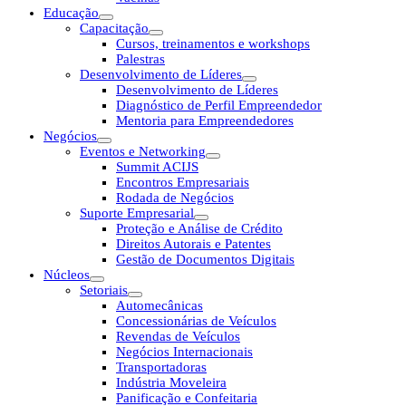
Educação
Capacitação
Cursos, treinamentos e workshops
Palestras
Desenvolvimento de Líderes
Desenvolvimento de Líderes
Diagnóstico de Perfil Empreendedor
Mentoria para Empreendedores
Negócios
Eventos e Networking
Summit ACIJS
Encontros Empresariais
Rodada de Negócios
Suporte Empresarial
Proteção e Análise de Crédito
Direitos Autorais e Patentes
Gestão de Documentos Digitais
Núcleos
Setoriais
Automecânicas
Concessionárias de Veículos
Revendas de Veículos
Negócios Internacionais
Transportadoras
Indústria Moveleira
Panificação e Confeitaria