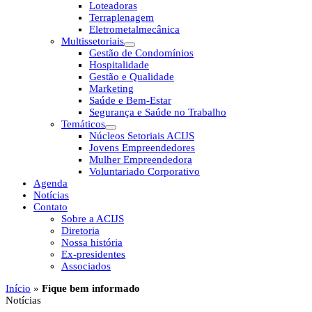
Loteadoras
Terraplenagem
Eletrometalmecânica
Multissetoriais
Gestão de Condomínios
Hospitalidade
Gestão e Qualidade
Marketing
Saúde e Bem-Estar
Segurança e Saúde no Trabalho
Temáticos
Núcleos Setoriais ACIJS
Jovens Empreendedores
Mulher Empreendedora
Voluntariado Corporativo
Agenda
Notícias
Contato
Sobre a ACIJS
Diretoria
Nossa história
Ex-presidentes
Associados
Início
»
Fique bem informado
Notícias