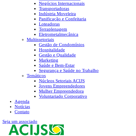
Negócios Internacionais
Transportadoras
Indústria Moveleira
Panificação e Confeitaria
Loteadoras
Terraplenagem
Eletrometalmecânica
Multissetoriais
Gestão de Condomínios
Hospitalidade
Gestão e Qualidade
Marketing
Saúde e Bem-Estar
Segurança e Saúde no Trabalho
Temáticos
Núcleos Setoriais ACIJS
Jovens Empreendedores
Mulher Empreendedora
Voluntariado Corporativo
Agenda
Notícias
Contato
Seja um associado