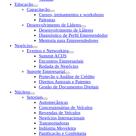
Educação
Capacitação
Cursos, treinamentos e workshops
Palestras
Desenvolvimento de Líderes
Desenvolvimento de Líderes
Diagnóstico de Perfil Empreendedor
Mentoria para Empreendedores
Negócios
Eventos e Networking
Summit ACIJS
Encontros Empresariais
Rodada de Negócios
Suporte Empresarial
Proteção e Análise de Crédito
Direitos Autorais e Patentes
Gestão de Documentos Digitais
Núcleos
Setoriais
Automecânicas
Concessionárias de Veículos
Revendas de Veículos
Negócios Internacionais
Transportadoras
Indústria Moveleira
Panificação e Confeitaria