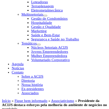
Loteadoras
Terraplenagem
Eletrometalmecânica
Multissetoriais
Gestão de Condomínios
Hospitalidade
Gestão e Qualidade
Marketing
Saúde e Bem-Estar
Segurança e Saúde no Trabalho
Temáticos
Núcleos Setoriais ACIJS
Jovens Empreendedores
Mulher Empreendedora
Voluntariado Corporativo
Agenda
Notícias
Contato
Sobre a ACIJS
Diretoria
Nossa história
Ex-presidentes
Associados
Início
»
Fique bem informado
»
Associativismo
»
Presidente da
ACIJS destaca esforços pela melhoria do ambiente de negócios no