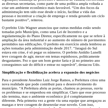
as diversas secretarias, como parte de uma política ampla voltada a
criar um ambiente econômico mais favorável. “Um dos focos da
administração tem sido esse desde o início, facilitar a vida das
pessoas e incentivar a criação de emprego e renda gerando um ciclo
bastante positivo”, reiterou.
O prefeito Udo Wagner anunciou que outras medidas estão sendo
tomadas pelo Município, como uma Lei de Incentivo e a
regulamentação do Plano Diretor, especificamente no que se refere à
ampliação da área industrial e ao aumento do número de pavimentos
permitidos nas edificações. O prefeito em exercício ainda lembrou as
ações tomadas pela administração desde 2017. “Jaraguá do Sul
estava em crise, é só pegar os números. O prefeito Antídio Lunelli
teve coragem de agir, mexer em temas espinhosos, politicamente
desgastantes. Fez o que um bom gestor faria e já no primeiro ano
conseguimos sair do déficit e entrar no superávit”, destacou Udo.
Simplificação e flexibilização acelera a expansão dos negócios
Para o presidente Anselmo Luiz Jorge Ramos, a Prefeitura criou uma
nova realidade que pode contribuir para o desenvolvimento do
município. “A Prefeitura abriu as portas, chamou as pessoas, ouviu
os problemas e se empenhou em simplificar. Claro que esse processo
não termina, mas o ambiente econômico já é completamente
diferente. Pela primeira vez a gente viu uma equipe que arregaçou as
mangas e teve coragem de desenrolar esse novelo. Com isso,