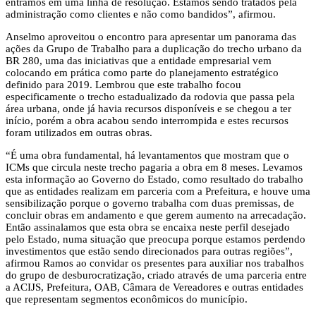
entramos em uma linha de resolução. Estamos sendo tratados pela
administração como clientes e não como bandidos”, afirmou.
Anselmo aproveitou o encontro para apresentar um panorama das
ações da Grupo de Trabalho para a duplicação do trecho urbano da
BR 280, uma das iniciativas que a entidade empresarial vem
colocando em prática como parte do planejamento estratégico
definido para 2019. Lembrou que este trabalho focou
especificamente o trecho estadualizado da rodovia que passa pela
área urbana, onde já havia recursos disponíveis e se chegou a ter
início, porém a obra acabou sendo interrompida e estes recursos
foram utilizados em outras obras.
“É uma obra fundamental, há levantamentos que mostram que o
ICMs que circula neste trecho pagaria a obra em 8 meses. Levamos
esta informação ao Governo do Estado, como resultado do trabalho
que as entidades realizam em parceria com a Prefeitura, e houve uma
sensibilização porque o governo trabalha com duas premissas, de
concluir obras em andamento e que gerem aumento na arrecadação.
Então assinalamos que esta obra se encaixa neste perfil desejado
pelo Estado, numa situação que preocupa porque estamos perdendo
investimentos que estão sendo direcionados para outras regiões”,
afirmou Ramos ao convidar os presentes para auxiliar nos trabalhos
do grupo de desburocratização, criado através de uma parceria entre
a ACIJS, Prefeitura, OAB, Câmara de Vereadores e outras entidades
que representam segmentos econômicos do município.