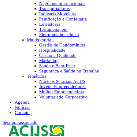
Negócios Internacionais
Transportadoras
Indústria Moveleira
Panificação e Confeitaria
Loteadoras
Terraplenagem
Eletrometalmecânica
Multissetoriais
Gestão de Condomínios
Hospitalidade
Gestão e Qualidade
Marketing
Saúde e Bem-Estar
Segurança e Saúde no Trabalho
Temáticos
Núcleos Setoriais ACIJS
Jovens Empreendedores
Mulher Empreendedora
Voluntariado Corporativo
Agenda
Notícias
Contato
Seja um associado