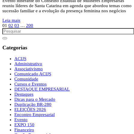
Evento itinerante do Conselho Estadual de Mulheres Empresárias
reuniu líderes de Santa Catarina em agenda que abordou temas como
sucessão familiar e a evolução da presença feminina nos negócios
Leia mais
01
02
03
…
200
Categorias
ACIJS
Administrativo
Associativismo
Comunicado ACIJS
Comunidade
Cursos e Eventos
DESTAQUE EMPRESARIAL
Destaques
Dicas para o Mercado
Duplicação BR-280
ELEIÇÕES 2026
Encontro Empresarial
Evento
EXPO 150
Financeiro