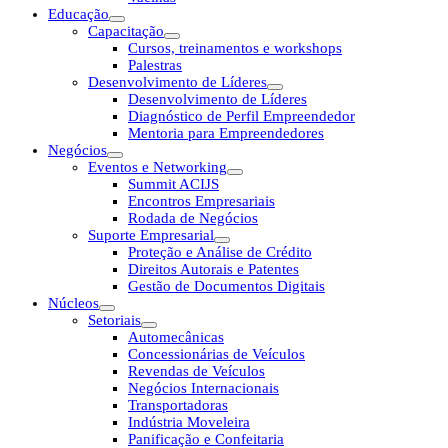
Educação
Capacitação
Cursos, treinamentos e workshops
Palestras
Desenvolvimento de Líderes
Desenvolvimento de Líderes
Diagnóstico de Perfil Empreendedor
Mentoria para Empreendedores
Negócios
Eventos e Networking
Summit ACIJS
Encontros Empresariais
Rodada de Negócios
Suporte Empresarial
Proteção e Análise de Crédito
Direitos Autorais e Patentes
Gestão de Documentos Digitais
Núcleos
Setoriais
Automecânicas
Concessionárias de Veículos
Revendas de Veículos
Negócios Internacionais
Transportadoras
Indústria Moveleira
Panificação e Confeitaria