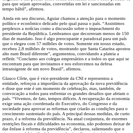
para que sejam aprovadas, convertidas em lei e sancionadas em
tempo hábil”, afirmou.
Ainda em seu discurso, Aguiar chamou a atenção para o momento
político e econômico delicado pelo qual passa o país. “Assistimos
perplexos a notícias como a discussão sobre o impeachment do
presidente da República. Lembramos que decorreram menos de 150
dias de mandato. Isso é algo preocupante e paradoxal para um país
que o elegeu com 57 milhões de votos. Somente em nosso estado,
recebeu 2,8 milhões de votos, mostrando que Santa Catarina apostou
alto num Brasil diferente”, argumentou, convidando a plateia a
refletir. “Conclamo aos colegas empresários e a todos os que aqui se
encontram para que invistamos e nos esforcemos na defesa
intransigente de um novo Brasil”, afirmou.
Glauco Côrte, que é vice-presidente da CNI e representou a
entidade, reforçou a importância da aprovação da nova previdência
e disse que este é um momento de celebração, mas, também, de
convocação a todos para enfrentar os grandes desafios que afetam o
país. “Vivemos, de fato, tempos difíceis. A recuperação da economia
exige uma ação coordenada do Executivo, do Congresso e da
sociedade para aprovar as reformas que criarão as condições para o
crescimento sustentado do país. A principal dessas medidas, de curto
prazo, é a reforma da previdência. Na atual conjuntura, de enormes
restrições fiscais e dificuldades na economia, não podemos deixar de
dar ênfase à reforma da previdência”, declarou, salientando que o