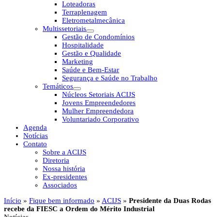
Loteadoras
Terraplenagem
Eletrometalmecânica
Multissetoriais
Gestão de Condomínios
Hospitalidade
Gestão e Qualidade
Marketing
Saúde e Bem-Estar
Segurança e Saúde no Trabalho
Temáticos
Núcleos Setoriais ACIJS
Jovens Empreendedores
Mulher Empreendedora
Voluntariado Corporativo
Agenda
Notícias
Contato
Sobre a ACIJS
Diretoria
Nossa história
Ex-presidentes
Associados
Início
»
Fique bem informado
»
ACIJS
»
Presidente da Duas Rodas
recebe da FIESC a Ordem do Mérito Industrial