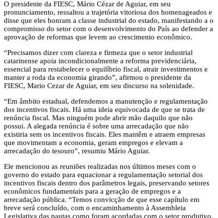
O presidente da FIESC, Mário Cézar de Aguiar, em seu
pronunciamento, ressaltou a trajetória vitoriosa dos homenageados e
disse que eles honram a classe industrial do estado, manifestando a o
compromisso do setor com o desenvolvimento do País ao defender a
aprovação de reformas que levem ao crescimento econômico.
“Precisamos dizer com clareza e firmeza que o setor industrial
catarinense apoia incondicionalmente a reforma previdenciária,
essencial para restabelecer o equilíbrio fiscal, atrair investimentos e
manter a roda da economia girando”, afirmou o presidente da
FIESC, Mario Cezar de Aguiar, em seu discurso na solenidade.
“Em âmbito estadual, defendemos a manutenção e regulamentação
dos incentivos fiscais. Há uma ideia equivocada de que se trata de
renúncia fiscal. Mas ninguém pode abrir mão daquilo que não
possui. A alegada renúncia é sobre uma arrecadação que não
existiria sem os incentivos fiscais. Eles mantêm e atraem empresas
que movimentam a economia, geram empregos e elevam a
arrecadação do tesouro”, resumiu Mário Aguiar.
Ele mencionou as reuniões realizadas nos últimos meses com o
governo do estado para equacionar a regulamentação setorial dos
incentivos fiscais dentro dos parâmetros legais, preservando setores
econômicos fundamentais para a geração de empregos e a
arrecadação pública. “Temos convicção de que esse capítulo em
breve será concluído, com o encaminhamento à Assembleia
Legislativa das pautas como foram acordadas com o setor produtivo,