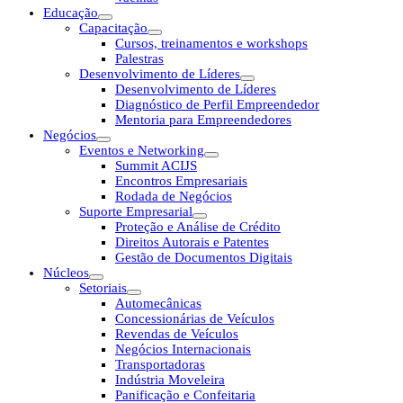
Educação
Capacitação
Cursos, treinamentos e workshops
Palestras
Desenvolvimento de Líderes
Desenvolvimento de Líderes
Diagnóstico de Perfil Empreendedor
Mentoria para Empreendedores
Negócios
Eventos e Networking
Summit ACIJS
Encontros Empresariais
Rodada de Negócios
Suporte Empresarial
Proteção e Análise de Crédito
Direitos Autorais e Patentes
Gestão de Documentos Digitais
Núcleos
Setoriais
Automecânicas
Concessionárias de Veículos
Revendas de Veículos
Negócios Internacionais
Transportadoras
Indústria Moveleira
Panificação e Confeitaria