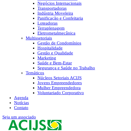
Negócios Internacionais
Transportadoras
Indústria Moveleira
Panificação e Confeitaria
Loteadoras
Terraplenagem
Eletrometalmecânica
Multissetoriais
Gestão de Condomínios
Hospitalidade
Gestão e Qualidade
Marketing
Saúde e Bem-Estar
Segurança e Saúde no Trabalho
Temáticos
Núcleos Setoriais ACIJS
Jovens Empreendedores
Mulher Empreendedora
Voluntariado Corporativo
Agenda
Notícias
Contato
Seja um associado