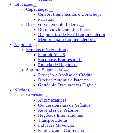
Educação
Capacitação
Cursos, treinamentos e workshops
Palestras
Desenvolvimento de Líderes
Desenvolvimento de Líderes
Diagnóstico de Perfil Empreendedor
Mentoria para Empreendedores
Negócios
Eventos e Networking
Summit ACIJS
Encontros Empresariais
Rodada de Negócios
Suporte Empresarial
Proteção e Análise de Crédito
Direitos Autorais e Patentes
Gestão de Documentos Digitais
Núcleos
Setoriais
Automecânicas
Concessionárias de Veículos
Revendas de Veículos
Negócios Internacionais
Transportadoras
Indústria Moveleira
Panificação e Confeitaria