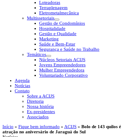
Loteadoras
Terraplenagem
Eletrometalmecânica
Multissetoriais
Gestão de Condomínios
Hospitalidade
Gestão e Qualidade
Marketing
Saúde e Bem-Estar
Segurança e Saúde no Trabalho
Temáticos
Núcleos Setoriais ACIJS
Jovens Empreendedores
Mulher Empreendedora
Voluntariado Corporativo
Agenda
Notícias
Contato
Sobre a ACIJS
Diretoria
Nossa história
Ex-presidentes
Associados
Início
»
Fique bem informado
»
ACIJS
»
Bolo de 143 quilos é
atração no aniversário de Jaraguá do Sul