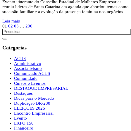
Evento itinerante do Conselho Estadual de Mulheres Empresárias
reuniu líderes de Santa Catarina em agenda que abordou temas como
sucessão familiar e a evolução da presença feminina nos negócios
Leia mais
01
02
03
…
200
Categorias
ACIJS
Administrativo
Associativismo
Comunicado ACIJS
Comunidade
Cursos e Eventos
DESTAQUE EMPRESARIAL
Destaques
Dicas para o Mercado
Duplicação BR-280
ELEIÇÕES 2026
Encontro Empresarial
Evento
EXPO 150
Financeiro