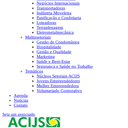
Negócios Internacionais
Transportadoras
Indústria Moveleira
Panificação e Confeitaria
Loteadoras
Terraplenagem
Eletrometalmecânica
Multissetoriais
Gestão de Condomínios
Hospitalidade
Gestão e Qualidade
Marketing
Saúde e Bem-Estar
Segurança e Saúde no Trabalho
Temáticos
Núcleos Setoriais ACIJS
Jovens Empreendedores
Mulher Empreendedora
Voluntariado Corporativo
Agenda
Notícias
Contato
Seja um associado