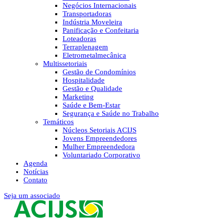
Negócios Internacionais
Transportadoras
Indústria Moveleira
Panificação e Confeitaria
Loteadoras
Terraplenagem
Eletrometalmecânica
Multissetoriais
Gestão de Condomínios
Hospitalidade
Gestão e Qualidade
Marketing
Saúde e Bem-Estar
Segurança e Saúde no Trabalho
Temáticos
Núcleos Setoriais ACIJS
Jovens Empreendedores
Mulher Empreendedora
Voluntariado Corporativo
Agenda
Notícias
Contato
Seja um associado