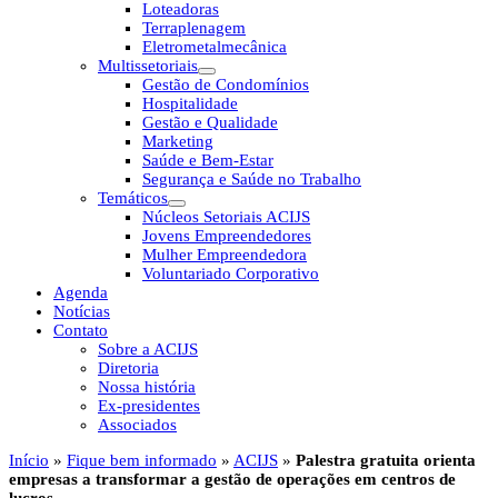
Loteadoras
Terraplenagem
Eletrometalmecânica
Multissetoriais
Gestão de Condomínios
Hospitalidade
Gestão e Qualidade
Marketing
Saúde e Bem-Estar
Segurança e Saúde no Trabalho
Temáticos
Núcleos Setoriais ACIJS
Jovens Empreendedores
Mulher Empreendedora
Voluntariado Corporativo
Agenda
Notícias
Contato
Sobre a ACIJS
Diretoria
Nossa história
Ex-presidentes
Associados
Início
»
Fique bem informado
»
ACIJS
»
Palestra gratuita orienta
empresas a transformar a gestão de operações em centros de