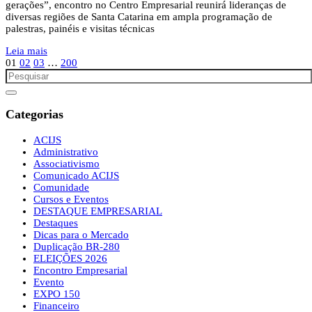
gerações”, encontro no Centro Empresarial reunirá lideranças de
diversas regiões de Santa Catarina em ampla programação de
palestras, painéis e visitas técnicas
Leia mais
01
02
03
…
200
Categorias
ACIJS
Administrativo
Associativismo
Comunicado ACIJS
Comunidade
Cursos e Eventos
DESTAQUE EMPRESARIAL
Destaques
Dicas para o Mercado
Duplicação BR-280
ELEIÇÕES 2026
Encontro Empresarial
Evento
EXPO 150
Financeiro