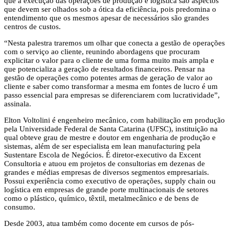
que a execução das operações de produção e logística são aspectos
que devem ser olhados sob a ótica da eficiência, pois predomina o
entendimento que os mesmos apesar de necessários são grandes
centros de custos.
“Nesta palestra traremos um olhar que conecta a gestão de operações
com o serviço ao cliente, reunindo abordagens que procuram
explicitar o valor para o cliente de uma forma muito mais ampla e
que potencializa a geração de resultados financeiros. Pensar na
gestão de operações como potentes armas de geração de valor ao
cliente e saber como transformar a mesma em fontes de lucro é um
passo essencial para empresas se diferenciarem com lucratividade”,
assinala.
Elton Voltolini é engenheiro mecânico, com habilitação em produção
pela Universidade Federal de Santa Catarina (UFSC), instituição na
qual obteve grau de mestre e doutor em engenharia de produção e
sistemas, além de ser especialista em lean manufacturing pela
Sustentare Escola de Negócios. É diretor-executivo da Excent
Consultoria e atuou em projetos de consultorias em dezenas de
grandes e médias empresas de diversos segmentos empresariais.
Possui experiência como executivo de operações, supply chain ou
logística em empresas de grande porte multinacionais de setores
como o plástico, químico, têxtil, metalmecânico e de bens de
consumo.
Desde 2003, atua também como docente em cursos de pós-