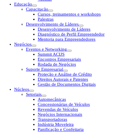
Educação
Capacitação
Cursos, treinamentos e workshops
Palestras
Desenvolvimento de Líderes
Desenvolvimento de Líderes
Diagnóstico de Perfil Empreendedor
Mentoria para Empreendedores
Negócios
Eventos e Networking
Summit ACIJS
Encontros Empresariais
Rodada de Negócios
Suporte Empresarial
Proteção e Análise de Crédito
Direitos Autorais e Patentes
Gestão de Documentos Digitais
Núcleos
Setoriais
Automecânicas
Concessionárias de Veículos
Revendas de Veículos
Negócios Internacionais
Transportadoras
Indústria Moveleira
Panificação e Confeitaria