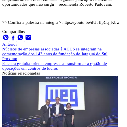
oportunidades que irão surgir”, recomenda Roberto Padovani.
>> Confira a palestra na íntegra > https://youtu.be/dUbBpCq_Kbw
Compartilhe:
Anterior
Núcleos de empresas associadas à ACIJS se integram na
comemoração dos 143 anos de fundação de Jaraguá do Sul
Próximo
Palestra gratuita orienta empresas a transformar a gestão de
operações em centros de lucros
Notícias
relacionadas