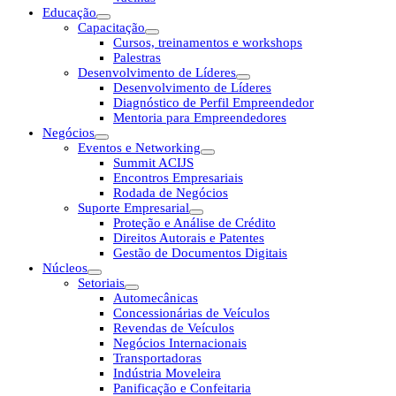
Educação
Capacitação
Cursos, treinamentos e workshops
Palestras
Desenvolvimento de Líderes
Desenvolvimento de Líderes
Diagnóstico de Perfil Empreendedor
Mentoria para Empreendedores
Negócios
Eventos e Networking
Summit ACIJS
Encontros Empresariais
Rodada de Negócios
Suporte Empresarial
Proteção e Análise de Crédito
Direitos Autorais e Patentes
Gestão de Documentos Digitais
Núcleos
Setoriais
Automecânicas
Concessionárias de Veículos
Revendas de Veículos
Negócios Internacionais
Transportadoras
Indústria Moveleira
Panificação e Confeitaria