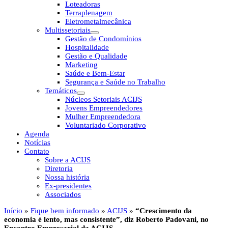
Loteadoras
Terraplenagem
Eletrometalmecânica
Multissetoriais
Gestão de Condomínios
Hospitalidade
Gestão e Qualidade
Marketing
Saúde e Bem-Estar
Segurança e Saúde no Trabalho
Temáticos
Núcleos Setoriais ACIJS
Jovens Empreendedores
Mulher Empreendedora
Voluntariado Corporativo
Agenda
Notícias
Contato
Sobre a ACIJS
Diretoria
Nossa história
Ex-presidentes
Associados
Início
»
Fique bem informado
»
ACIJS
»
“Crescimento da
economia é lento, mas consistente”, diz Roberto Padovani, no