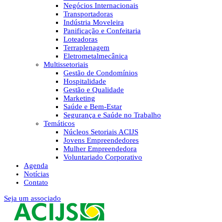
Negócios Internacionais
Transportadoras
Indústria Moveleira
Panificação e Confeitaria
Loteadoras
Terraplenagem
Eletrometalmecânica
Multissetoriais
Gestão de Condomínios
Hospitalidade
Gestão e Qualidade
Marketing
Saúde e Bem-Estar
Segurança e Saúde no Trabalho
Temáticos
Núcleos Setoriais ACIJS
Jovens Empreendedores
Mulher Empreendedora
Voluntariado Corporativo
Agenda
Notícias
Contato
Seja um associado