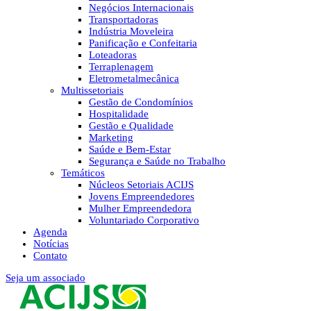
Negócios Internacionais
Transportadoras
Indústria Moveleira
Panificação e Confeitaria
Loteadoras
Terraplenagem
Eletrometalmecânica
Multissetoriais
Gestão de Condomínios
Hospitalidade
Gestão e Qualidade
Marketing
Saúde e Bem-Estar
Segurança e Saúde no Trabalho
Temáticos
Núcleos Setoriais ACIJS
Jovens Empreendedores
Mulher Empreendedora
Voluntariado Corporativo
Agenda
Notícias
Contato
Seja um associado