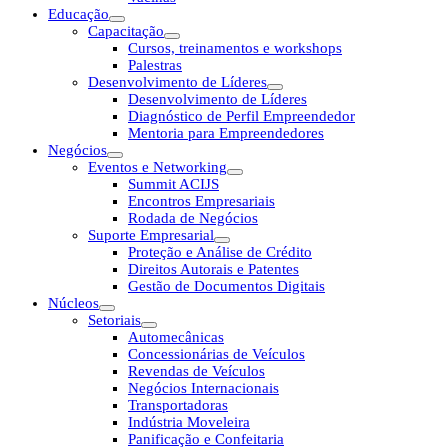
Educação
Capacitação
Cursos, treinamentos e workshops
Palestras
Desenvolvimento de Líderes
Desenvolvimento de Líderes
Diagnóstico de Perfil Empreendedor
Mentoria para Empreendedores
Negócios
Eventos e Networking
Summit ACIJS
Encontros Empresariais
Rodada de Negócios
Suporte Empresarial
Proteção e Análise de Crédito
Direitos Autorais e Patentes
Gestão de Documentos Digitais
Núcleos
Setoriais
Automecânicas
Concessionárias de Veículos
Revendas de Veículos
Negócios Internacionais
Transportadoras
Indústria Moveleira
Panificação e Confeitaria