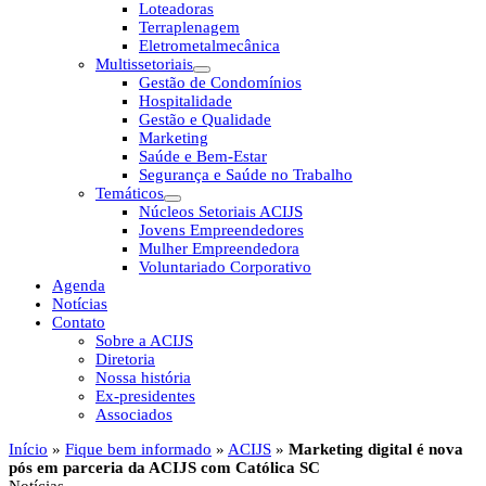
Loteadoras
Terraplenagem
Eletrometalmecânica
Multissetoriais
Gestão de Condomínios
Hospitalidade
Gestão e Qualidade
Marketing
Saúde e Bem-Estar
Segurança e Saúde no Trabalho
Temáticos
Núcleos Setoriais ACIJS
Jovens Empreendedores
Mulher Empreendedora
Voluntariado Corporativo
Agenda
Notícias
Contato
Sobre a ACIJS
Diretoria
Nossa história
Ex-presidentes
Associados
Início
»
Fique bem informado
»
ACIJS
»
Marketing digital é nova
pós em parceria da ACIJS com Católica SC