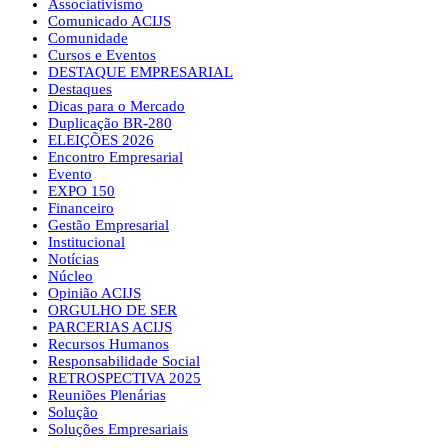
Associativismo
Comunicado ACIJS
Comunidade
Cursos e Eventos
DESTAQUE EMPRESARIAL
Destaques
Dicas para o Mercado
Duplicação BR-280
ELEIÇÕES 2026
Encontro Empresarial
Evento
EXPO 150
Financeiro
Gestão Empresarial
Institucional
Notícias
Núcleo
Opinião ACIJS
ORGULHO DE SER
PARCERIAS ACIJS
Recursos Humanos
Responsabilidade Social
RETROSPECTIVA 2025
Reuniões Plenárias
Solução
Soluções Empresariais