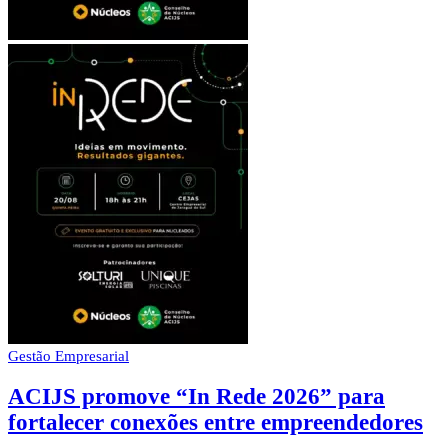
Gestão Empresarial
ACIJS promove “In Rede 2026” para
fortalecer conexões entre empreendedores