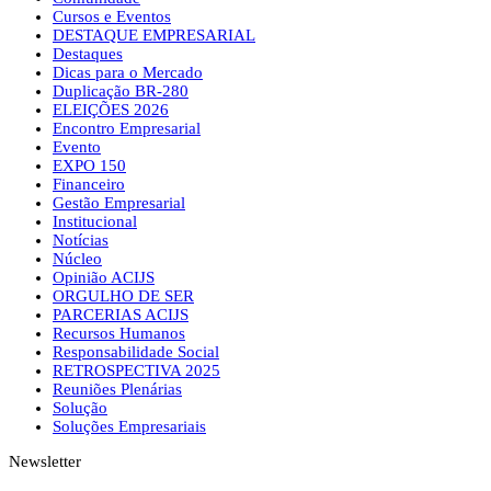
Cursos e Eventos
DESTAQUE EMPRESARIAL
Destaques
Dicas para o Mercado
Duplicação BR-280
ELEIÇÕES 2026
Encontro Empresarial
Evento
EXPO 150
Financeiro
Gestão Empresarial
Institucional
Notícias
Núcleo
Opinião ACIJS
ORGULHO DE SER
PARCERIAS ACIJS
Recursos Humanos
Responsabilidade Social
RETROSPECTIVA 2025
Reuniões Plenárias
Solução
Soluções Empresariais
Newsletter