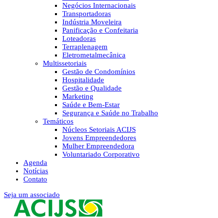
Negócios Internacionais
Transportadoras
Indústria Moveleira
Panificação e Confeitaria
Loteadoras
Terraplenagem
Eletrometalmecânica
Multissetoriais
Gestão de Condomínios
Hospitalidade
Gestão e Qualidade
Marketing
Saúde e Bem-Estar
Segurança e Saúde no Trabalho
Temáticos
Núcleos Setoriais ACIJS
Jovens Empreendedores
Mulher Empreendedora
Voluntariado Corporativo
Agenda
Notícias
Contato
Seja um associado