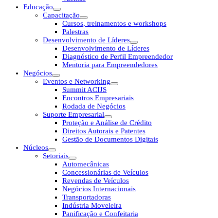
Educação
Capacitação
Cursos, treinamentos e workshops
Palestras
Desenvolvimento de Líderes
Desenvolvimento de Líderes
Diagnóstico de Perfil Empreendedor
Mentoria para Empreendedores
Negócios
Eventos e Networking
Summit ACIJS
Encontros Empresariais
Rodada de Negócios
Suporte Empresarial
Proteção e Análise de Crédito
Direitos Autorais e Patentes
Gestão de Documentos Digitais
Núcleos
Setoriais
Automecânicas
Concessionárias de Veículos
Revendas de Veículos
Negócios Internacionais
Transportadoras
Indústria Moveleira
Panificação e Confeitaria