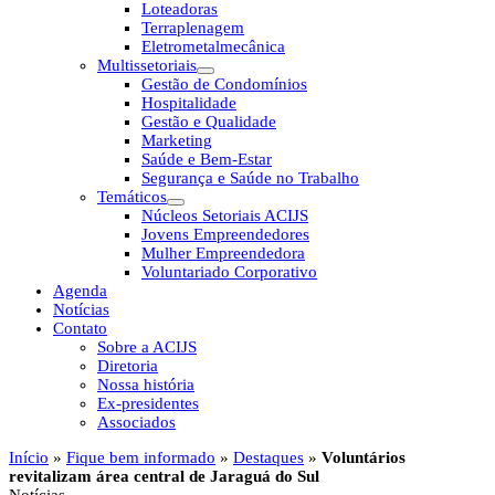
Loteadoras
Terraplenagem
Eletrometalmecânica
Multissetoriais
Gestão de Condomínios
Hospitalidade
Gestão e Qualidade
Marketing
Saúde e Bem-Estar
Segurança e Saúde no Trabalho
Temáticos
Núcleos Setoriais ACIJS
Jovens Empreendedores
Mulher Empreendedora
Voluntariado Corporativo
Agenda
Notícias
Contato
Sobre a ACIJS
Diretoria
Nossa história
Ex-presidentes
Associados
Início
»
Fique bem informado
»
Destaques
»
Voluntários
revitalizam área central de Jaraguá do Sul