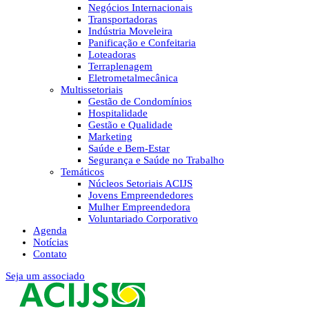
Negócios Internacionais
Transportadoras
Indústria Moveleira
Panificação e Confeitaria
Loteadoras
Terraplenagem
Eletrometalmecânica
Multissetoriais
Gestão de Condomínios
Hospitalidade
Gestão e Qualidade
Marketing
Saúde e Bem-Estar
Segurança e Saúde no Trabalho
Temáticos
Núcleos Setoriais ACIJS
Jovens Empreendedores
Mulher Empreendedora
Voluntariado Corporativo
Agenda
Notícias
Contato
Seja um associado