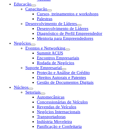
Educação
Capacitação
Cursos, treinamentos e workshops
Palestras
Desenvolvimento de Líderes
Desenvolvimento de Líderes
Diagnóstico de Perfil Empreendedor
Mentoria para Empreendedores
Negócios
Eventos e Networking
Summit ACIJS
Encontros Empresariais
Rodada de Negócios
Suporte Empresarial
Proteção e Análise de Crédito
Direitos Autorais e Patentes
Gestão de Documentos Digitais
Núcleos
Setoriais
Automecânicas
Concessionárias de Veículos
Revendas de Veículos
Negócios Internacionais
Transportadoras
Indústria Moveleira
Panificação e Confeitaria