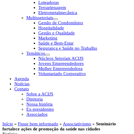
Loteadoras
Terraplenagem
Eletrometalmecânica
Multissetoriais
Gestão de Condomínios
Hospitalidade
Gestão e Qualidade
Marketing
Saúde e Bem-Estar
Segurança e Saúde no Trabalho
Temáticos
Núcleos Setoriais ACIJS
Jovens Empreendedores
Mulher Empreendedora
Voluntariado Corporativo
Agenda
Notícias
Contato
Sobre a ACIJS
Diretoria
Nossa história
Ex-presidentes
Associados
Início
»
Fique bem informado
»
Associativismo
»
Seminário
fortalece ações de promoção da saúde nas cidades