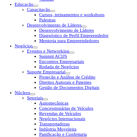
Educação
Capacitação
Cursos, treinamentos e workshops
Palestras
Desenvolvimento de Líderes
Desenvolvimento de Líderes
Diagnóstico de Perfil Empreendedor
Mentoria para Empreendedores
Negócios
Eventos e Networking
Summit ACIJS
Encontros Empresariais
Rodada de Negócios
Suporte Empresarial
Proteção e Análise de Crédito
Direitos Autorais e Patentes
Gestão de Documentos Digitais
Núcleos
Setoriais
Automecânicas
Concessionárias de Veículos
Revendas de Veículos
Negócios Internacionais
Transportadoras
Indústria Moveleira
Panificação e Confeitaria