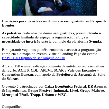
Inscrições para palestras no domo e acesso gratuito ao Parque de
Eventos
As palestras
realizadas
no domo
são gratuitas,
porém,
devido à
capacidade limitada do espaço
, a organização reforça a
necessidade de inscrição prévia
por meio da plataforma
Sympla.
Para garantir vaga nos painéis temáticos e acessar a programação
completa e o mapa do evento, visite a Landing Page do evento –
EXPO 150 Orgulho de ser Jaraguá do Sul
.
A Expo 150 é uma realização conjunta de entidades representativas
da região:
ACIJS
,
CDL
,
APEVI
,
SCAR
e
Vale dos Encantos –
Convention Bureau
, com apoio da
Prefeitura de Jaraguá do Sul
e
do
Sebrae
.
O evento é patrocinado por
Caixa Econômica Federal
,
DR Aromas
& Ingredientes
,
Grupo Flexível
,
Indumak
,
Live!
,
Grupo Malwee
,
Menegotti Têxtil
,
Trapp
,
Urbano
e
WEG
.
Compartilhe: