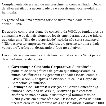
Complementando a visão de um crescimento compartilhado, Décio
da Silva enfatizou a necessidade de o ecossistema local evoluir em
harmonia.
“A gente só faz uma empresa forte se tiver uma cidade forte”,
afirmou Silva.
De acordo com o presidente do conselho da WEG, os fundadores da
companhia e os demais pioneiros locais entenderam, desde o início,
que criar uma “ilha de prosperidade” isolada não seria sustentável.
“Não bastava ter empresas vencedoras, era preciso ter uma cidade
vencedora”, reforçou, destacando o foco no coletivo.
Décio lista as duas maiores contribuições históricas da WEG para o
desenvolvimento da região:
Governança e Cidadania Corporativa:
A introdução
pioneira de boas práticas de gestão que ultrapassaram os
muros das fábricas e oxigenaram entidades locais, como a
APAE, a AMA, hospitais da cidade, a SCAR e o Corpo de
Bombeiros Voluntários.
Formação de Talentos:
A criação do Centro Centenário (a
famosa “Escolinha da WEG”). Motivada pela escassez
histórica de mão de obra, a instituição já formou mais de
5.200 jovens em cursos técnicos. Desse total, cerca de 3.000
fizeram carreira na empresa até a aposentadoria e outros 2.000