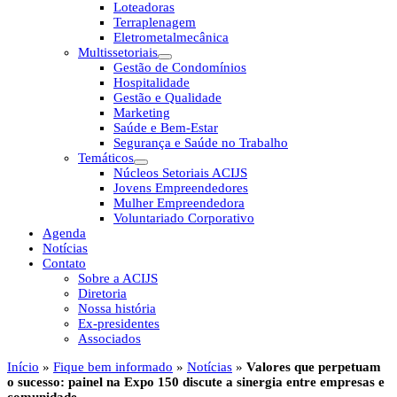
Loteadoras
Terraplenagem
Eletrometalmecânica
Multissetoriais
Gestão de Condomínios
Hospitalidade
Gestão e Qualidade
Marketing
Saúde e Bem-Estar
Segurança e Saúde no Trabalho
Temáticos
Núcleos Setoriais ACIJS
Jovens Empreendedores
Mulher Empreendedora
Voluntariado Corporativo
Agenda
Notícias
Contato
Sobre a ACIJS
Diretoria
Nossa história
Ex-presidentes
Associados
Início
»
Fique bem informado
»
Notícias
»
Valores que perpetuam
o sucesso: painel na Expo 150 discute a sinergia entre empresas e