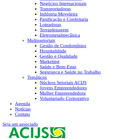
Negócios Internacionais
Transportadoras
Indústria Moveleira
Panificação e Confeitaria
Loteadoras
Terraplenagem
Eletrometalmecânica
Multissetoriais
Gestão de Condomínios
Hospitalidade
Gestão e Qualidade
Marketing
Saúde e Bem-Estar
Segurança e Saúde no Trabalho
Temáticos
Núcleos Setoriais ACIJS
Jovens Empreendedores
Mulher Empreendedora
Voluntariado Corporativo
Agenda
Notícias
Contato
Seja um associado