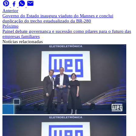
Anterior
Governo do Estado inaugura viaduto do Mannes e conclui
duplicação do trecho estadualizado da BR-280
Próximo
Painel debate governança e sucessão como pilares para o futuro das
empresas familiares
Notícias
relacionadas