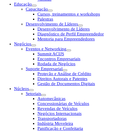
Educação
Capacitação
Cursos, treinamentos e workshops
Palestras
Desenvolvimento de Líderes
Desenvolvimento de Líderes
Diagnóstico de Perfil Empreendedor
Mentoria para Empreendedores
Negócios
Eventos e Networking
Summit ACIJS
Encontros Empresariais
Rodada de Negócios
Suporte Empresarial
Proteção e Análise de Crédito
Direitos Autorais e Patentes
Gestão de Documentos Digitais
Núcleos
Setoriais
Automecânicas
Concessionárias de Veículos
Revendas de Veículos
Negócios Internacionais
Transportadoras
Indústria Moveleira
Panificação e Confeitaria