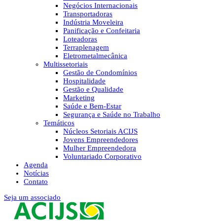
Negócios Internacionais
Transportadoras
Indústria Moveleira
Panificação e Confeitaria
Loteadoras
Terraplenagem
Eletrometalmecânica
Multissetoriais
Gestão de Condomínios
Hospitalidade
Gestão e Qualidade
Marketing
Saúde e Bem-Estar
Segurança e Saúde no Trabalho
Temáticos
Núcleos Setoriais ACIJS
Jovens Empreendedores
Mulher Empreendedora
Voluntariado Corporativo
Agenda
Notícias
Contato
Seja um associado