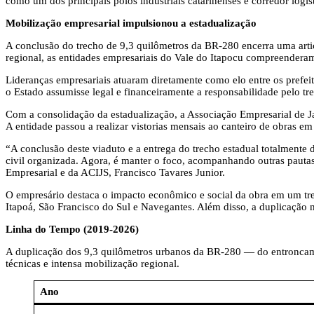
como um dos principais polos industriais catarinenses e corredor logí
Mobilização empresarial impulsionou a estadualização
A conclusão do trecho de 9,3 quilômetros da BR-280 encerra uma articu
regional, as entidades empresariais do Vale do Itapocu compreenderam
Lideranças empresariais atuaram diretamente como elo entre os prefei
o Estado assumisse legal e financeiramente a responsabilidade pelo tr
Com a consolidação da estadualização, a Associação Empresarial de Ja
A entidade passou a realizar vistorias mensais ao canteiro de obras e
“A conclusão deste viaduto e a entrega do trecho estadual totalmente 
civil organizada. Agora, é manter o foco, acompanhando outras pautas
Empresarial e da ACIJS, Francisco Tavares Junior.
O empresário destaca o impacto econômico e social da obra em um tre
Itapoá, São Francisco do Sul e Navegantes. Além disso, a duplicação 
Linha do Tempo (2019-2026)
A duplicação dos 9,3 quilômetros urbanos da BR-280 — do entroncame
técnicas e intensa mobilização regional.
Ano