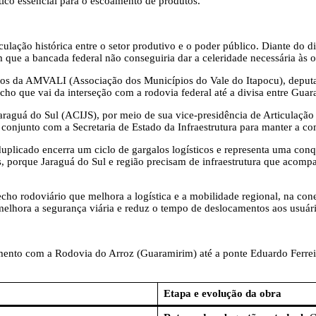
stico essencial para o escoamento de produtos.
lação histórica entre o setor produtivo e o poder público. Diante do di
 que a bancada federal não conseguiria dar a celeridade necessária às 
tos da AMVALI (Associação dos Municípios do Vale do Itapocu), deputado
echo que vai da interseção com a rodovia federal até a divisa entre Guar
raguá do Sul (ACIJS), por meio de sua vice-presidência de Articulação I
m conjunto com a Secretaria de Estado da Infraestrutura para manter a c
duplicado encerra um ciclo de gargalos logísticos e representa uma conq
, porque Jaraguá do Sul e região precisam de infraestrutura que acompa
cho rodoviário que melhora a logística e a mobilidade regional, na c
melhora a segurança viária e reduz o tempo de deslocamentos aos usuár
nto com a Rodovia do Arroz (Guaramirim) até a ponte Eduardo Ferreira
Etapa e evolução da obra