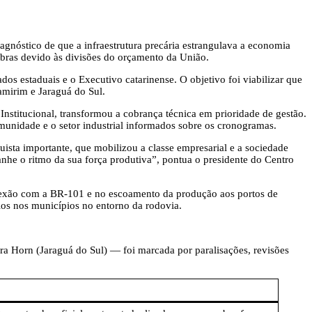
agnóstico de que a infraestrutura precária estrangulava a economia
obras devido às divisões do orçamento da União.
s estaduais e o Executivo catarinense. O objetivo foi viabilizar que
amirim e Jaraguá do Sul.
nstitucional, transformou a cobrança técnica em prioridade de gestão.
omunidade e o setor industrial informados sobre os cronogramas.
uista importante, que mobilizou a classe empresarial e a sociedade
nhe o ritmo da sua força produtiva”, pontua o presidente do Centro
onexão com a BR-101 e no escoamento da produção aos portos de
ios nos municípios no entorno da rodovia.
 Horn (Jaraguá do Sul) — foi marcada por paralisações, revisões