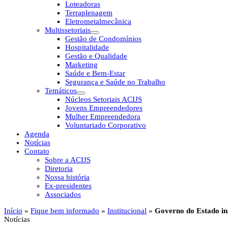
Loteadoras
Terraplenagem
Eletrometalmecânica
Multissetoriais
Gestão de Condomínios
Hospitalidade
Gestão e Qualidade
Marketing
Saúde e Bem-Estar
Segurança e Saúde no Trabalho
Temáticos
Núcleos Setoriais ACIJS
Jovens Empreendedores
Mulher Empreendedora
Voluntariado Corporativo
Agenda
Notícias
Contato
Sobre a ACIJS
Diretoria
Nossa história
Ex-presidentes
Associados
Início
»
Fique bem informado
»
Institucional
»
Governo do Estado in
Notícias