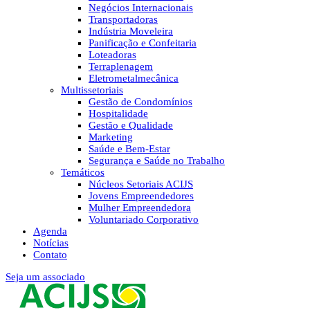
Negócios Internacionais
Transportadoras
Indústria Moveleira
Panificação e Confeitaria
Loteadoras
Terraplenagem
Eletrometalmecânica
Multissetoriais
Gestão de Condomínios
Hospitalidade
Gestão e Qualidade
Marketing
Saúde e Bem-Estar
Segurança e Saúde no Trabalho
Temáticos
Núcleos Setoriais ACIJS
Jovens Empreendedores
Mulher Empreendedora
Voluntariado Corporativo
Agenda
Notícias
Contato
Seja um associado