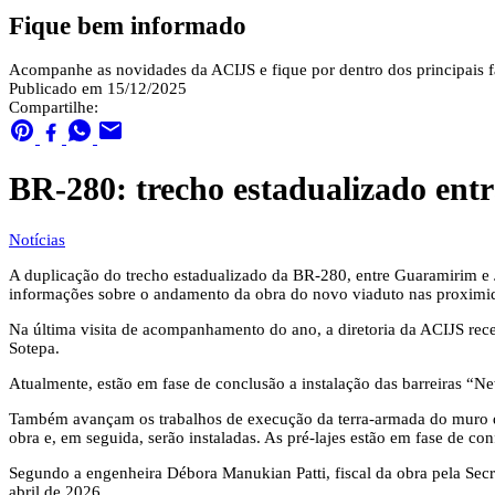
Fique bem informado
Acompanhe as novidades da ACIJS e fique por dentro dos principais fa
Publicado em 15/12/2025
Compartilhe:
BR-280: trecho estadualizado ent
Notícias
A duplicação do trecho estadualizado da BR-280, entre Guaramirim e Jar
informações sobre o andamento da obra do novo viaduto nas proximi
Na última visita de acompanhamento do ano, a diretoria da ACIJS re
Sotepa.
Atualmente, estão em fase de conclusão a instalação das barreiras “New
Também avançam os trabalhos de execução da terra-armada do muro de 
obra e, em seguida, serão instaladas. As pré-lajes estão em fase de conf
Segundo a engenheira Débora Manukian Patti, fiscal da obra pela Secr
abril de 2026.