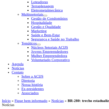
Loteadoras
Terraplenagem
Eletrometalmecânica
Multissetoriais
Gestão de Condomínios
Hospitalidade
Gestão e Qualidade
Marketing
Saúde e Bem-Estar
Segurança e Saúde no Trabalho
Temáticos
Núcleos Setoriais ACIJS
Jovens Empreendedores
Mulher Empreendedora
Voluntariado Corporativo
Agenda
Notícias
Contato
Sobre a ACIJS
Diretoria
Nossa história
Ex-presidentes
Associados
Início
»
Fique bem informado
»
Notícias
»
BR-280: trecho estaduali
Notícias