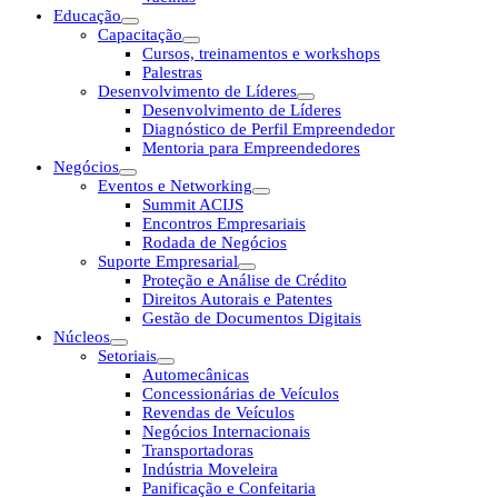
Educação
Capacitação
Cursos, treinamentos e workshops
Palestras
Desenvolvimento de Líderes
Desenvolvimento de Líderes
Diagnóstico de Perfil Empreendedor
Mentoria para Empreendedores
Negócios
Eventos e Networking
Summit ACIJS
Encontros Empresariais
Rodada de Negócios
Suporte Empresarial
Proteção e Análise de Crédito
Direitos Autorais e Patentes
Gestão de Documentos Digitais
Núcleos
Setoriais
Automecânicas
Concessionárias de Veículos
Revendas de Veículos
Negócios Internacionais
Transportadoras
Indústria Moveleira
Panificação e Confeitaria