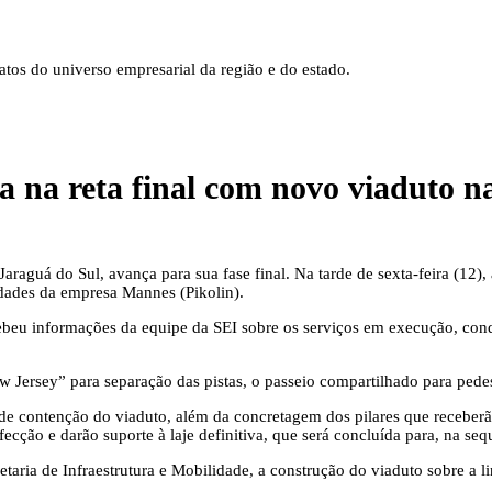
tos do universo empresarial da região e do estado.
ra na reta final com novo viaduto 
aguá do Sul, avança para sua fase final. Na tarde de sexta-feira (12), 
dades da empresa Mannes (Pikolin).
cebeu informações da equipe da SEI sobre os serviços em execução, co
 Jersey” para separação das pistas, o passeio compartilhado para pedestr
contenção do viaduto, além da concretagem dos pilares que receberão 
ecção e darão suporte à laje definitiva, que será concluída para, na sequ
etaria de Infraestrutura e Mobilidade, a construção do viaduto sobre a 