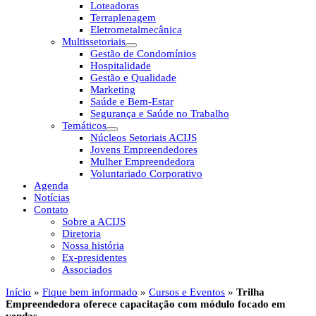
Loteadoras
Terraplenagem
Eletrometalmecânica
Multissetoriais
Gestão de Condomínios
Hospitalidade
Gestão e Qualidade
Marketing
Saúde e Bem-Estar
Segurança e Saúde no Trabalho
Temáticos
Núcleos Setoriais ACIJS
Jovens Empreendedores
Mulher Empreendedora
Voluntariado Corporativo
Agenda
Notícias
Contato
Sobre a ACIJS
Diretoria
Nossa história
Ex-presidentes
Associados
Início
»
Fique bem informado
»
Cursos e Eventos
»
Trilha
Empreendedora oferece capacitação com módulo focado em