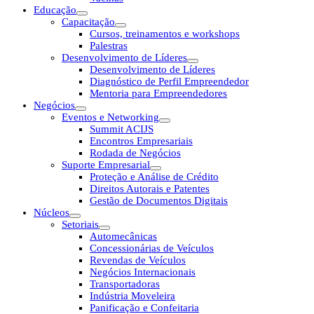
Educação
Capacitação
Cursos, treinamentos e workshops
Palestras
Desenvolvimento de Líderes
Desenvolvimento de Líderes
Diagnóstico de Perfil Empreendedor
Mentoria para Empreendedores
Negócios
Eventos e Networking
Summit ACIJS
Encontros Empresariais
Rodada de Negócios
Suporte Empresarial
Proteção e Análise de Crédito
Direitos Autorais e Patentes
Gestão de Documentos Digitais
Núcleos
Setoriais
Automecânicas
Concessionárias de Veículos
Revendas de Veículos
Negócios Internacionais
Transportadoras
Indústria Moveleira
Panificação e Confeitaria