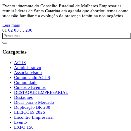
Evento itinerante do Conselho Estadual de Mulheres Empresárias
reuniu líderes de Santa Catarina em agenda que abordou temas como
sucessão familiar e a evolução da presença feminina nos negócios
Leia mais
01
02
03
…
200
Categorias
ACIJS
Administrativo
Associativismo
Comunicado ACIJS
Comunidade
Cursos e Eventos
DESTAQUE EMPRESARIAL
Destaques
Dicas para o Mercado
Duplicação BR-280
ELEIÇÕES 2026
Encontro Empresarial
Evento
EXPO 150