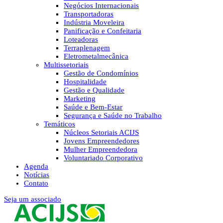
Negócios Internacionais
Transportadoras
Indústria Moveleira
Panificação e Confeitaria
Loteadoras
Terraplenagem
Eletrometalmecânica
Multissetoriais
Gestão de Condomínios
Hospitalidade
Gestão e Qualidade
Marketing
Saúde e Bem-Estar
Segurança e Saúde no Trabalho
Temáticos
Núcleos Setoriais ACIJS
Jovens Empreendedores
Mulher Empreendedora
Voluntariado Corporativo
Agenda
Notícias
Contato
Seja um associado