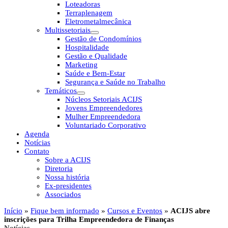
Loteadoras
Terraplenagem
Eletrometalmecânica
Multissetoriais
Gestão de Condomínios
Hospitalidade
Gestão e Qualidade
Marketing
Saúde e Bem-Estar
Segurança e Saúde no Trabalho
Temáticos
Núcleos Setoriais ACIJS
Jovens Empreendedores
Mulher Empreendedora
Voluntariado Corporativo
Agenda
Notícias
Contato
Sobre a ACIJS
Diretoria
Nossa história
Ex-presidentes
Associados
Início
»
Fique bem informado
»
Cursos e Eventos
»
ACIJS abre
inscrições para Trilha Empreendedora de Finanças