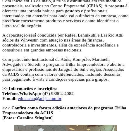
Com início em 13 de maio, a trilha é estruturada em três módulos
presenciais, realizados no Centro Empresarial (CEJAS). A proposta é
oferecer uma jornada prática para gestores e profissionais
interessados em entender para onde vai o dinheiro da empresa, como
precificar corretamente produtos e serviços e como identificar o
lucro real do negócio.
A capacitação será conduzida por Rafael Lehmkuhl e Laercio Atti,
sócios da Winvestir, com atuação nas áreas de finanças,
controladoria e investimentos, além de experiência acadêmica e
consultoria em grandes empresas nacionais.
Com patrocínio institucional da Atóis, Komprão, Martinelli
Advogados e Sicredi, o programa Trilha Empreendedora é aberto a
empresários e profissionais de Jaraguá do Sul e região. Associados
da ACIJS contam com valores diferenciados, incluindo desconto
para pagamento à vista e condições especiais para grupos.
>> Informações e inscrições:
Telefone/WhatsApp:
(47) 98804-4084
E-mail:
educacao@acijs.com.br
>>> Confira como foram edições anteriores do programa Trilha
Empreendedora da ACIJS
[Fotos: Caroline Stinghen]