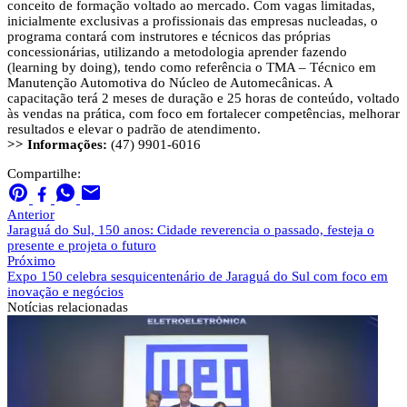
conceito de formação voltado ao mercado. Com vagas limitadas,
inicialmente exclusivas a profissionais das empresas nucleadas, o
programa contará com instrutores e técnicos das próprias
concessionárias, utilizando a metodologia aprender fazendo
(learning by doing), tendo como referência o TMA – Técnico em
Manutenção Automotiva do Núcleo de Automecânicas. A
capacitação terá 2 meses de duração e 25 horas de conteúdo, voltado
às vendas na prática, com foco em fortalecer competências, melhorar
resultados e elevar o padrão de atendimento.
>> Informações:
(47) 9901-6016
Compartilhe:
Anterior
Jaraguá do Sul, 150 anos: Cidade reverencia o passado, festeja o
presente e projeta o futuro
Próximo
Expo 150 celebra sesquicentenário de Jaraguá do Sul com foco em
inovação e negócios
Notícias
relacionadas