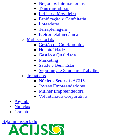
Negócios Internacionais
Transportadoras
Indústria Moveleira
Panificação e Confeitaria
Loteadoras
Terraplenagem
Eletrometalmecânica
Multissetoriais
Gestão de Condomínios
Hospitalidade
Gestão e Qualidade
Marketing
Saúde e Bem-Estar
Segurança e Saúde no Trabalho
Temáticos
Núcleos Setoriais ACIJS
Jovens Empreendedores
Mulher Empreendedora
Voluntariado Corporativo
Agenda
Notícias
Contato
Seja um associado