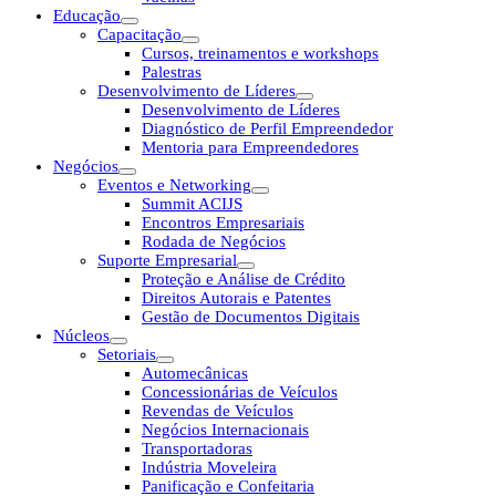
Educação
Capacitação
Cursos, treinamentos e workshops
Palestras
Desenvolvimento de Líderes
Desenvolvimento de Líderes
Diagnóstico de Perfil Empreendedor
Mentoria para Empreendedores
Negócios
Eventos e Networking
Summit ACIJS
Encontros Empresariais
Rodada de Negócios
Suporte Empresarial
Proteção e Análise de Crédito
Direitos Autorais e Patentes
Gestão de Documentos Digitais
Núcleos
Setoriais
Automecânicas
Concessionárias de Veículos
Revendas de Veículos
Negócios Internacionais
Transportadoras
Indústria Moveleira
Panificação e Confeitaria