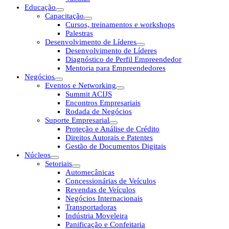
Educação
Capacitação
Cursos, treinamentos e workshops
Palestras
Desenvolvimento de Líderes
Desenvolvimento de Líderes
Diagnóstico de Perfil Empreendedor
Mentoria para Empreendedores
Negócios
Eventos e Networking
Summit ACIJS
Encontros Empresariais
Rodada de Negócios
Suporte Empresarial
Proteção e Análise de Crédito
Direitos Autorais e Patentes
Gestão de Documentos Digitais
Núcleos
Setoriais
Automecânicas
Concessionárias de Veículos
Revendas de Veículos
Negócios Internacionais
Transportadoras
Indústria Moveleira
Panificação e Confeitaria