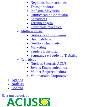
Negócios Internacionais
Transportadoras
Indústria Moveleira
Panificação e Confeitaria
Loteadoras
Terraplenagem
Eletrometalmecânica
Multissetoriais
Gestão de Condomínios
Hospitalidade
Gestão e Qualidade
Marketing
Saúde e Bem-Estar
Segurança e Saúde no Trabalho
Temáticos
Núcleos Setoriais ACIJS
Jovens Empreendedores
Mulher Empreendedora
Voluntariado Corporativo
Agenda
Notícias
Contato
Seja um associado