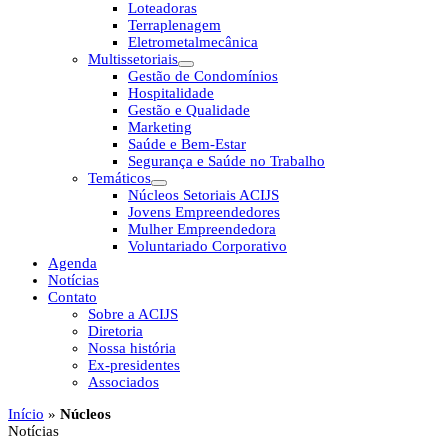
Loteadoras
Terraplenagem
Eletrometalmecânica
Multissetoriais
Gestão de Condomínios
Hospitalidade
Gestão e Qualidade
Marketing
Saúde e Bem-Estar
Segurança e Saúde no Trabalho
Temáticos
Núcleos Setoriais ACIJS
Jovens Empreendedores
Mulher Empreendedora
Voluntariado Corporativo
Agenda
Notícias
Contato
Sobre a ACIJS
Diretoria
Nossa história
Ex-presidentes
Associados
Início
»
Núcleos
Notícias