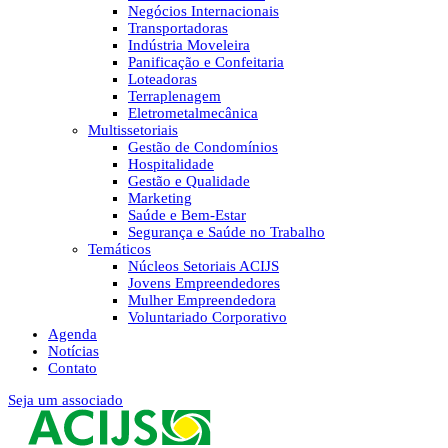
Negócios Internacionais
Transportadoras
Indústria Moveleira
Panificação e Confeitaria
Loteadoras
Terraplenagem
Eletrometalmecânica
Multissetoriais
Gestão de Condomínios
Hospitalidade
Gestão e Qualidade
Marketing
Saúde e Bem-Estar
Segurança e Saúde no Trabalho
Temáticos
Núcleos Setoriais ACIJS
Jovens Empreendedores
Mulher Empreendedora
Voluntariado Corporativo
Agenda
Notícias
Contato
Seja um associado