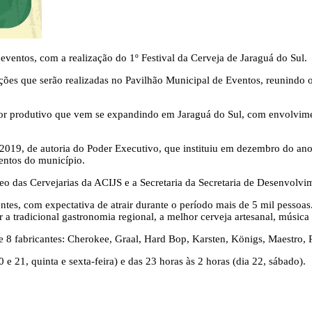
eventos, com a realização do 1º Festival da Cerveja de Jaraguá do Sul.
ções que serão realizadas no Pavilhão Municipal de Eventos, reunindo o
etor produtivo que vem se expandindo em Jaraguá do Sul, com envolvim
19, de autoria do Poder Executivo, que instituiu em dezembro do ano p
ventos do município.
 das Cervejarias da ACIJS e a Secretaria da Secretaria de Desenvolv
ferentes, com expectativa de atrair durante o período mais de 5 mil pes
 a tradicional gastronomia regional, a melhor cerveja artesanal, música 
 8 fabricantes: Cherokee, Graal, Hard Bop, Karsten, Königs, Maestro, R
e 21, quinta e sexta-feira) e das 23 horas às 2 horas (dia 22, sábado).