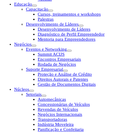
Educação
Capacitação
Cursos, treinamentos e workshops
Palestras
Desenvolvimento de Líderes
Desenvolvimento de Líderes
Diagnóstico de Perfil Empreendedor
Mentoria para Empreendedores
Negócios
Eventos e Networking
Summit ACIJS
Encontros Empresariais
Rodada de Negócios
Suporte Empresarial
Proteção e Análise de Crédito
Direitos Autorais e Patentes
Gestão de Documentos Digitais
Núcleos
Setoriais
Automecânicas
Concessionárias de Veículos
Revendas de Veículos
Negócios Internacionais
Transportadoras
Indústria Moveleira
Panificação e Confeitaria