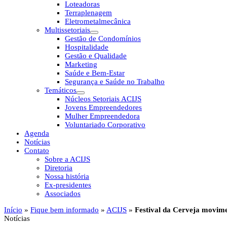
Loteadoras
Terraplenagem
Eletrometalmecânica
Multissetoriais
Gestão de Condomínios
Hospitalidade
Gestão e Qualidade
Marketing
Saúde e Bem-Estar
Segurança e Saúde no Trabalho
Temáticos
Núcleos Setoriais ACIJS
Jovens Empreendedores
Mulher Empreendedora
Voluntariado Corporativo
Agenda
Notícias
Contato
Sobre a ACIJS
Diretoria
Nossa história
Ex-presidentes
Associados
Início
»
Fique bem informado
»
ACIJS
»
Festival da Cerveja movime
Notícias