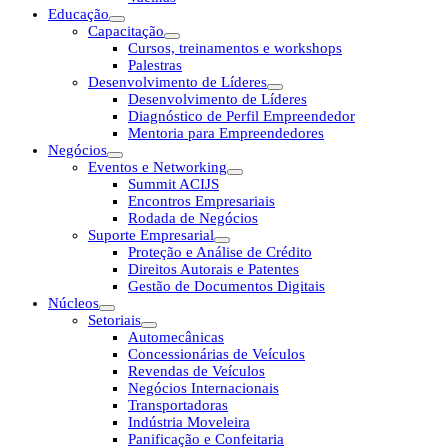
Educação
Capacitação
Cursos, treinamentos e workshops
Palestras
Desenvolvimento de Líderes
Desenvolvimento de Líderes
Diagnóstico de Perfil Empreendedor
Mentoria para Empreendedores
Negócios
Eventos e Networking
Summit ACIJS
Encontros Empresariais
Rodada de Negócios
Suporte Empresarial
Proteção e Análise de Crédito
Direitos Autorais e Patentes
Gestão de Documentos Digitais
Núcleos
Setoriais
Automecânicas
Concessionárias de Veículos
Revendas de Veículos
Negócios Internacionais
Transportadoras
Indústria Moveleira
Panificação e Confeitaria