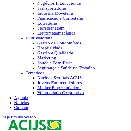
Negócios Internacionais
Transportadoras
Indústria Moveleira
Panificação e Confeitaria
Loteadoras
Terraplenagem
Eletrometalmecânica
Multissetoriais
Gestão de Condomínios
Hospitalidade
Gestão e Qualidade
Marketing
Saúde e Bem-Estar
Segurança e Saúde no Trabalho
Temáticos
Núcleos Setoriais ACIJS
Jovens Empreendedores
Mulher Empreendedora
Voluntariado Corporativo
Agenda
Notícias
Contato
Seja um associado