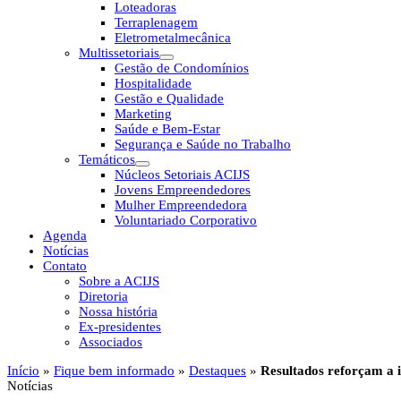
Loteadoras
Terraplenagem
Eletrometalmecânica
Multissetoriais
Gestão de Condomínios
Hospitalidade
Gestão e Qualidade
Marketing
Saúde e Bem-Estar
Segurança e Saúde no Trabalho
Temáticos
Núcleos Setoriais ACIJS
Jovens Empreendedores
Mulher Empreendedora
Voluntariado Corporativo
Agenda
Notícias
Contato
Sobre a ACIJS
Diretoria
Nossa história
Ex-presidentes
Associados
Início
»
Fique bem informado
»
Destaques
»
Resultados reforçam a i
Notícias