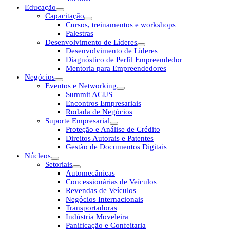
Educação
Capacitação
Cursos, treinamentos e workshops
Palestras
Desenvolvimento de Líderes
Desenvolvimento de Líderes
Diagnóstico de Perfil Empreendedor
Mentoria para Empreendedores
Negócios
Eventos e Networking
Summit ACIJS
Encontros Empresariais
Rodada de Negócios
Suporte Empresarial
Proteção e Análise de Crédito
Direitos Autorais e Patentes
Gestão de Documentos Digitais
Núcleos
Setoriais
Automecânicas
Concessionárias de Veículos
Revendas de Veículos
Negócios Internacionais
Transportadoras
Indústria Moveleira
Panificação e Confeitaria