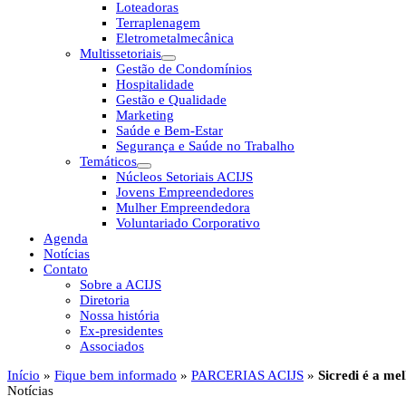
Loteadoras
Terraplenagem
Eletrometalmecânica
Multissetoriais
Gestão de Condomínios
Hospitalidade
Gestão e Qualidade
Marketing
Saúde e Bem-Estar
Segurança e Saúde no Trabalho
Temáticos
Núcleos Setoriais ACIJS
Jovens Empreendedores
Mulher Empreendedora
Voluntariado Corporativo
Agenda
Notícias
Contato
Sobre a ACIJS
Diretoria
Nossa história
Ex-presidentes
Associados
Início
»
Fique bem informado
»
PARCERIAS ACIJS
»
Sicredi é a me
Notícias