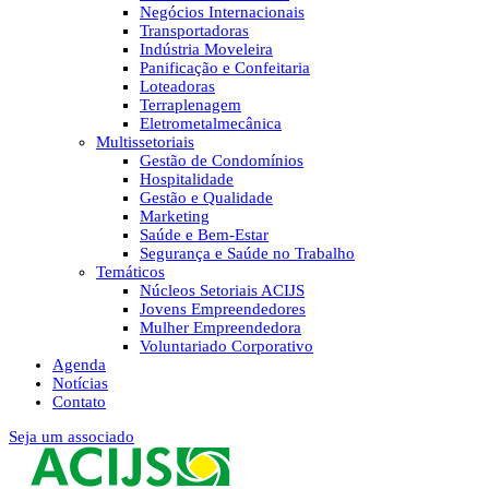
Negócios Internacionais
Transportadoras
Indústria Moveleira
Panificação e Confeitaria
Loteadoras
Terraplenagem
Eletrometalmecânica
Multissetoriais
Gestão de Condomínios
Hospitalidade
Gestão e Qualidade
Marketing
Saúde e Bem-Estar
Segurança e Saúde no Trabalho
Temáticos
Núcleos Setoriais ACIJS
Jovens Empreendedores
Mulher Empreendedora
Voluntariado Corporativo
Agenda
Notícias
Contato
Seja um associado