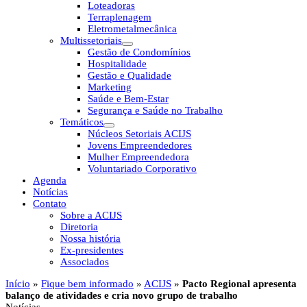
Loteadoras
Terraplenagem
Eletrometalmecânica
Multissetoriais
Gestão de Condomínios
Hospitalidade
Gestão e Qualidade
Marketing
Saúde e Bem-Estar
Segurança e Saúde no Trabalho
Temáticos
Núcleos Setoriais ACIJS
Jovens Empreendedores
Mulher Empreendedora
Voluntariado Corporativo
Agenda
Notícias
Contato
Sobre a ACIJS
Diretoria
Nossa história
Ex-presidentes
Associados
Início
»
Fique bem informado
»
ACIJS
»
Pacto Regional apresenta
balanço de atividades e cria novo grupo de trabalho