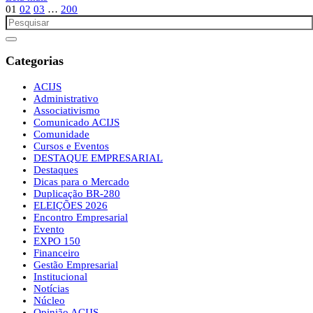
01
02
03
…
200
Categorias
ACIJS
Administrativo
Associativismo
Comunicado ACIJS
Comunidade
Cursos e Eventos
DESTAQUE EMPRESARIAL
Destaques
Dicas para o Mercado
Duplicação BR-280
ELEIÇÕES 2026
Encontro Empresarial
Evento
EXPO 150
Financeiro
Gestão Empresarial
Institucional
Notícias
Núcleo
Opinião ACIJS