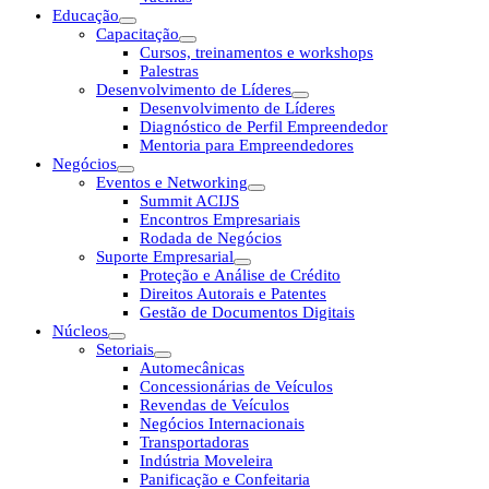
Educação
Capacitação
Cursos, treinamentos e workshops
Palestras
Desenvolvimento de Líderes
Desenvolvimento de Líderes
Diagnóstico de Perfil Empreendedor
Mentoria para Empreendedores
Negócios
Eventos e Networking
Summit ACIJS
Encontros Empresariais
Rodada de Negócios
Suporte Empresarial
Proteção e Análise de Crédito
Direitos Autorais e Patentes
Gestão de Documentos Digitais
Núcleos
Setoriais
Automecânicas
Concessionárias de Veículos
Revendas de Veículos
Negócios Internacionais
Transportadoras
Indústria Moveleira
Panificação e Confeitaria