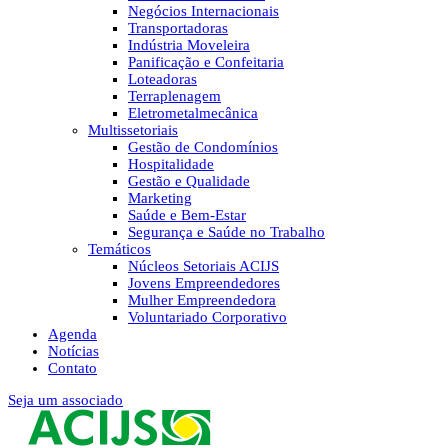
Negócios Internacionais
Transportadoras
Indústria Moveleira
Panificação e Confeitaria
Loteadoras
Terraplenagem
Eletrometalmecânica
Multissetoriais
Gestão de Condomínios
Hospitalidade
Gestão e Qualidade
Marketing
Saúde e Bem-Estar
Segurança e Saúde no Trabalho
Temáticos
Núcleos Setoriais ACIJS
Jovens Empreendedores
Mulher Empreendedora
Voluntariado Corporativo
Agenda
Notícias
Contato
Seja um associado