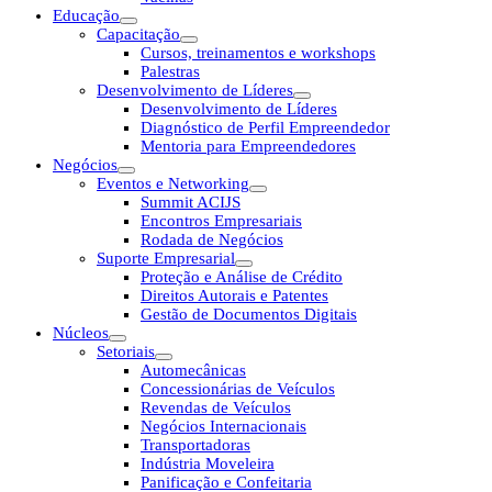
Educação
Capacitação
Cursos, treinamentos e workshops
Palestras
Desenvolvimento de Líderes
Desenvolvimento de Líderes
Diagnóstico de Perfil Empreendedor
Mentoria para Empreendedores
Negócios
Eventos e Networking
Summit ACIJS
Encontros Empresariais
Rodada de Negócios
Suporte Empresarial
Proteção e Análise de Crédito
Direitos Autorais e Patentes
Gestão de Documentos Digitais
Núcleos
Setoriais
Automecânicas
Concessionárias de Veículos
Revendas de Veículos
Negócios Internacionais
Transportadoras
Indústria Moveleira
Panificação e Confeitaria