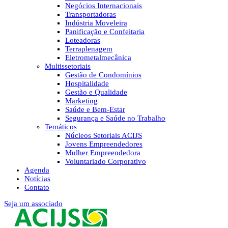
Negócios Internacionais
Transportadoras
Indústria Moveleira
Panificação e Confeitaria
Loteadoras
Terraplenagem
Eletrometalmecânica
Multissetoriais
Gestão de Condomínios
Hospitalidade
Gestão e Qualidade
Marketing
Saúde e Bem-Estar
Segurança e Saúde no Trabalho
Temáticos
Núcleos Setoriais ACIJS
Jovens Empreendedores
Mulher Empreendedora
Voluntariado Corporativo
Agenda
Notícias
Contato
Seja um associado