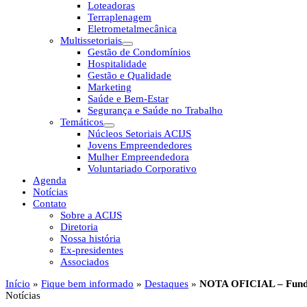
Loteadoras
Terraplenagem
Eletrometalmecânica
Multissetoriais
Gestão de Condomínios
Hospitalidade
Gestão e Qualidade
Marketing
Saúde e Bem-Estar
Segurança e Saúde no Trabalho
Temáticos
Núcleos Setoriais ACIJS
Jovens Empreendedores
Mulher Empreendedora
Voluntariado Corporativo
Agenda
Notícias
Contato
Sobre a ACIJS
Diretoria
Nossa história
Ex-presidentes
Associados
Início
»
Fique bem informado
»
Destaques
»
NOTA OFICIAL – Fundo
Notícias