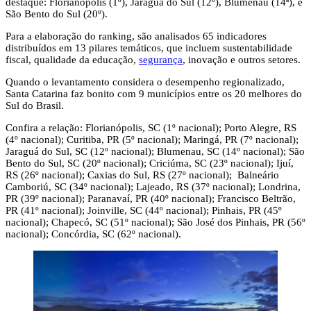
destaque: Florianópolis (1º), Jaraguá do Sul (12º), Blumenau (14ª), e
São Bento do Sul (20º).
Para a elaboração do ranking, são analisados 65 indicadores
distribuídos em 13 pilares temáticos, que incluem sustentabilidade
fiscal, qualidade da educação,
segurança
, inovação e outros setores.
Quando o levantamento considera o desempenho regionalizado,
Santa Catarina faz bonito com 9 municípios entre os 20 melhores do
Sul do Brasil.
Confira a relação: Florianópolis, SC (1º nacional); Porto Alegre, RS
(4º nacional); Curitiba, PR (5º nacional); Maringá, PR (7º nacional);
Jaraguá do Sul, SC (12º nacional); Blumenau, SC (14º nacional); São
Bento do Sul, SC (20º nacional); Criciúma, SC (23º nacional); Ijuí,
RS (26º nacional); Caxias do Sul, RS (27º nacional); Balneário
Camboriú, SC (34º nacional); Lajeado, RS (37º nacional); Londrina,
PR (39º nacional); Paranavaí, PR (40º nacional); Francisco Beltrão,
PR (41º nacional); Joinville, SC (44º nacional); Pinhais, PR (45º
nacional); Chapecó, SC (51º nacional); São José dos Pinhais, PR (56º
nacional); Concórdia, SC (62º nacional).