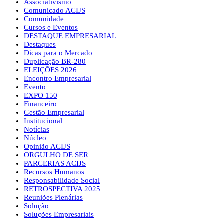
Associativismo
Comunicado ACIJS
Comunidade
Cursos e Eventos
DESTAQUE EMPRESARIAL
Destaques
Dicas para o Mercado
Duplicação BR-280
ELEIÇÕES 2026
Encontro Empresarial
Evento
EXPO 150
Financeiro
Gestão Empresarial
Institucional
Notícias
Núcleo
Opinião ACIJS
ORGULHO DE SER
PARCERIAS ACIJS
Recursos Humanos
Responsabilidade Social
RETROSPECTIVA 2025
Reuniões Plenárias
Solução
Soluções Empresariais