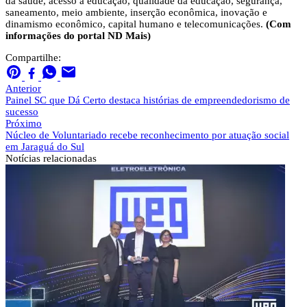
da saúde, acesso à educação, qualidade da educação, segurança,
saneamento, meio ambiente, inserção econômica, inovação e
dinamismo econômico, capital humano e telecomunicações.
(Com
informações do portal ND Mais)
Compartilhe:
Anterior
Painel SC que Dá Certo destaca histórias de empreendedorismo de
sucesso
Próximo
Núcleo de Voluntariado recebe reconhecimento por atuação social
em Jaraguá do Sul
Notícias
relacionadas