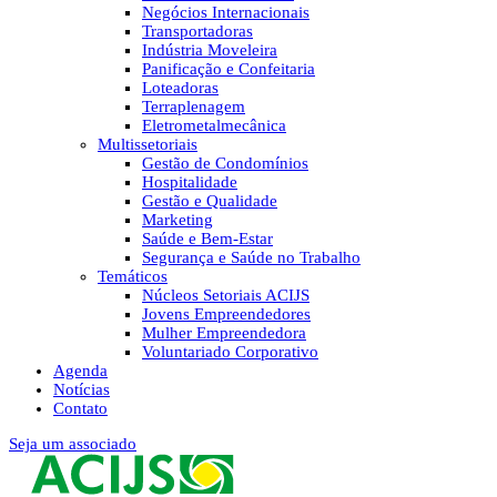
Negócios Internacionais
Transportadoras
Indústria Moveleira
Panificação e Confeitaria
Loteadoras
Terraplenagem
Eletrometalmecânica
Multissetoriais
Gestão de Condomínios
Hospitalidade
Gestão e Qualidade
Marketing
Saúde e Bem-Estar
Segurança e Saúde no Trabalho
Temáticos
Núcleos Setoriais ACIJS
Jovens Empreendedores
Mulher Empreendedora
Voluntariado Corporativo
Agenda
Notícias
Contato
Seja um associado