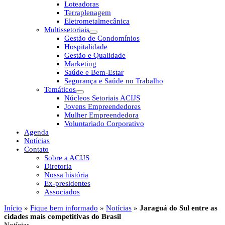
Loteadoras
Terraplenagem
Eletrometalmecânica
Multissetoriais
Gestão de Condomínios
Hospitalidade
Gestão e Qualidade
Marketing
Saúde e Bem-Estar
Segurança e Saúde no Trabalho
Temáticos
Núcleos Setoriais ACIJS
Jovens Empreendedores
Mulher Empreendedora
Voluntariado Corporativo
Agenda
Notícias
Contato
Sobre a ACIJS
Diretoria
Nossa história
Ex-presidentes
Associados
Início
»
Fique bem informado
»
Notícias
»
Jaraguá do Sul entre as
cidades mais competitivas do Brasil