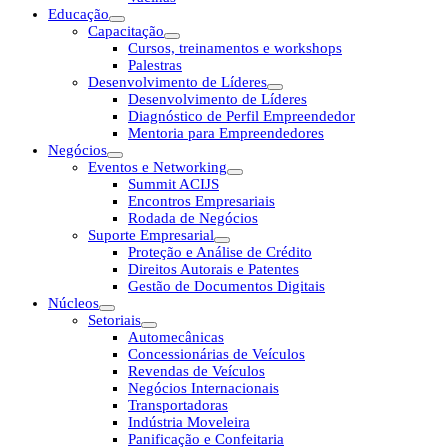
Educação
Capacitação
Cursos, treinamentos e workshops
Palestras
Desenvolvimento de Líderes
Desenvolvimento de Líderes
Diagnóstico de Perfil Empreendedor
Mentoria para Empreendedores
Negócios
Eventos e Networking
Summit ACIJS
Encontros Empresariais
Rodada de Negócios
Suporte Empresarial
Proteção e Análise de Crédito
Direitos Autorais e Patentes
Gestão de Documentos Digitais
Núcleos
Setoriais
Automecânicas
Concessionárias de Veículos
Revendas de Veículos
Negócios Internacionais
Transportadoras
Indústria Moveleira
Panificação e Confeitaria