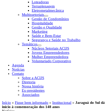
Loteadoras
Terraplenagem
Eletrometalmecânica
Multissetoriais
Gestão de Condomínios
Hospitalidade
Gestão e Qualidade
Marketing
Saúde e Bem-Estar
Segurança e Saúde no Trabalho
Temáticos
Núcleos Setoriais ACIJS
Jovens Empreendedores
Mulher Empreendedora
Voluntariado Corporativo
Agenda
Notícias
Contato
Sobre a ACIJS
Diretoria
Nossa história
Ex-presidentes
Associados
Início
»
Fique bem informado
»
Institucional
»
Jaraguá do Sul dá
início à comemoração dos 148 anos