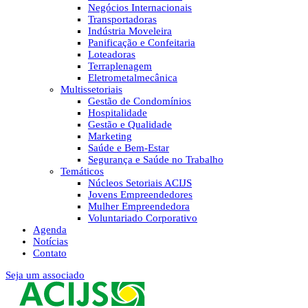
Negócios Internacionais
Transportadoras
Indústria Moveleira
Panificação e Confeitaria
Loteadoras
Terraplenagem
Eletrometalmecânica
Multissetoriais
Gestão de Condomínios
Hospitalidade
Gestão e Qualidade
Marketing
Saúde e Bem-Estar
Segurança e Saúde no Trabalho
Temáticos
Núcleos Setoriais ACIJS
Jovens Empreendedores
Mulher Empreendedora
Voluntariado Corporativo
Agenda
Notícias
Contato
Seja um associado