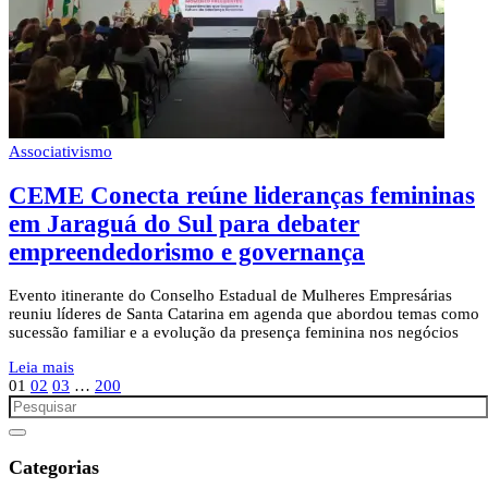
Associativismo
CEME Conecta reúne lideranças femininas
em Jaraguá do Sul para debater
empreendedorismo e governança
Evento itinerante do Conselho Estadual de Mulheres Empresárias
reuniu líderes de Santa Catarina em agenda que abordou temas como
sucessão familiar e a evolução da presença feminina nos negócios
Leia mais
01
02
03
…
200
Categorias