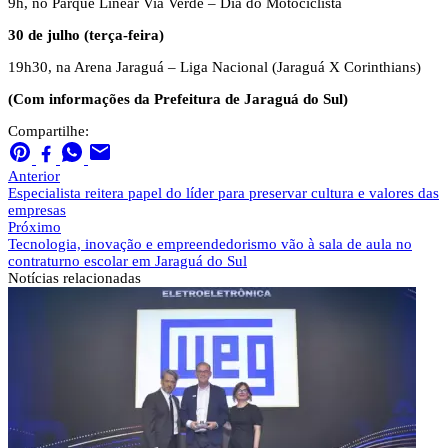
9h, no Parque Linear Via Verde – Dia do Motociclista
30 de julho (terça-feira)
19h30, na Arena Jaraguá – Liga Nacional (Jaraguá X Corinthians)
(Com informações da Prefeitura de Jaraguá do Sul)
Compartilhe:
Anterior
Especialista reitera papel do líder para preservar cultura e valores das
empresas
Próximo
Tecnologia, inovação e empreendedorismo vão à sala de aula no
contraturno escolar em Jaraguá do Sul
Notícias
relacionadas