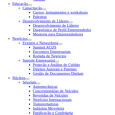
Educação
Capacitação
Cursos, treinamentos e workshops
Palestras
Desenvolvimento de Líderes
Desenvolvimento de Líderes
Diagnóstico de Perfil Empreendedor
Mentoria para Empreendedores
Negócios
Eventos e Networking
Summit ACIJS
Encontros Empresariais
Rodada de Negócios
Suporte Empresarial
Proteção e Análise de Crédito
Direitos Autorais e Patentes
Gestão de Documentos Digitais
Núcleos
Setoriais
Automecânicas
Concessionárias de Veículos
Revendas de Veículos
Negócios Internacionais
Transportadoras
Indústria Moveleira
Panificação e Confeitaria