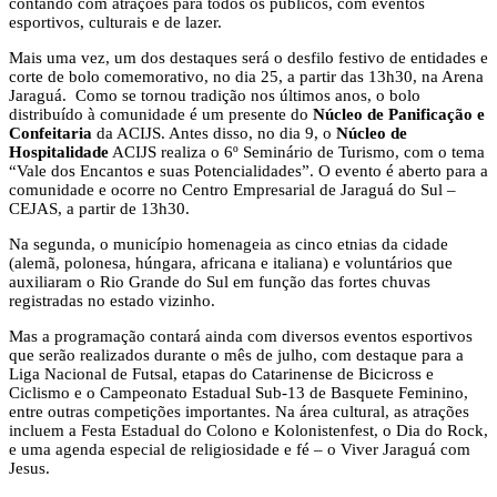
contando com atrações para todos os públicos, com eventos
esportivos, culturais e de lazer.
Mais uma vez, um dos destaques será o desfilo festivo de entidades e
corte de bolo comemorativo, no dia 25, a partir das 13h30, na Arena
Jaraguá. Como se tornou tradição nos últimos anos, o bolo
distribuído à comunidade é um presente do
Núcleo de Panificação e
Confeitaria
da ACIJS. Antes disso, no dia 9, o
Núcleo de
Hospitalidade
ACIJS realiza o 6º Seminário de Turismo, com o tema
“Vale dos Encantos e suas Potencialidades”. O evento é aberto para a
comunidade e ocorre no Centro Empresarial de Jaraguá do Sul –
CEJAS, a partir de 13h30.
Na segunda, o município homenageia as cinco etnias da cidade
(alemã, polonesa, húngara, africana e italiana) e voluntários que
auxiliaram o Rio Grande do Sul em função das fortes chuvas
registradas no estado vizinho.
Mas a programação contará ainda com diversos eventos esportivos
que serão realizados durante o mês de julho, com destaque para a
Liga Nacional de Futsal, etapas do Catarinense de Bicicross e
Ciclismo e o Campeonato Estadual Sub-13 de Basquete Feminino,
entre outras competições importantes. Na área cultural, as atrações
incluem a Festa Estadual do Colono e Kolonistenfest, o Dia do Rock,
e uma agenda especial de religiosidade e fé – o Viver Jaraguá com
Jesus.