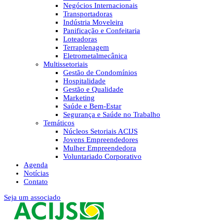
Negócios Internacionais
Transportadoras
Indústria Moveleira
Panificação e Confeitaria
Loteadoras
Terraplenagem
Eletrometalmecânica
Multissetoriais
Gestão de Condomínios
Hospitalidade
Gestão e Qualidade
Marketing
Saúde e Bem-Estar
Segurança e Saúde no Trabalho
Temáticos
Núcleos Setoriais ACIJS
Jovens Empreendedores
Mulher Empreendedora
Voluntariado Corporativo
Agenda
Notícias
Contato
Seja um associado