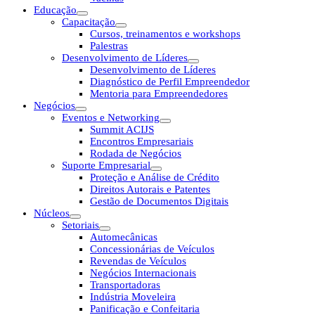
Educação
Capacitação
Cursos, treinamentos e workshops
Palestras
Desenvolvimento de Líderes
Desenvolvimento de Líderes
Diagnóstico de Perfil Empreendedor
Mentoria para Empreendedores
Negócios
Eventos e Networking
Summit ACIJS
Encontros Empresariais
Rodada de Negócios
Suporte Empresarial
Proteção e Análise de Crédito
Direitos Autorais e Patentes
Gestão de Documentos Digitais
Núcleos
Setoriais
Automecânicas
Concessionárias de Veículos
Revendas de Veículos
Negócios Internacionais
Transportadoras
Indústria Moveleira
Panificação e Confeitaria