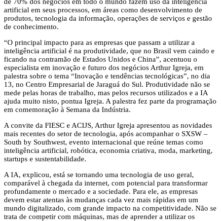
de 70% dos negócios em todo o mundo fazem uso da inteligência
artificial em seus processos, em áreas como desenvolvimento de
produtos, tecnologia da informação, operações de serviços e gestão
de conhecimento.
“O principal impacto para as empresas que passam a utilizar a
inteligência artificial é na produtividade, que no Brasil vem caindo e
ficando na contramão de Estados Unidos e China”, acentuou o
especialista em inovação e futuro dos negócios Arthur Igreja, em
palestra sobre o tema “Inovação e tendências tecnológicas”, no dia
13, no Centro Empresarial de Jaraguá do Sul. Produtividade não se
mede pelas horas de trabalho, mas pelos recursos utilizados e a IA
ajuda muito nisto, pontua Igreja. A palestra fez parte da programação
em comemoração à Semana da Indústria.
A convite da FIESC e ACIJS, Arthur Igreja apresentou as novidades
mais recentes do setor de tecnologia, após acompanhar o SXSW –
South by Southwest, evento internacional que reúne temas como
inteligência artificial, robótica, economia criativa, moda, marketing,
startups e sustentabilidade.
A IA, explicou, está se tornando uma tecnologia de uso geral,
comparável à chegada da internet, com potencial para transformar
profundamente o mercado e a sociedade. Para ele, as empresas
devem estar atentas às mudanças cada vez mais rápidas em um
mundo digitalizado, com grande impacto na competitividade. Não se
trata de competir com máquinas, mas de aprender a utilizar os