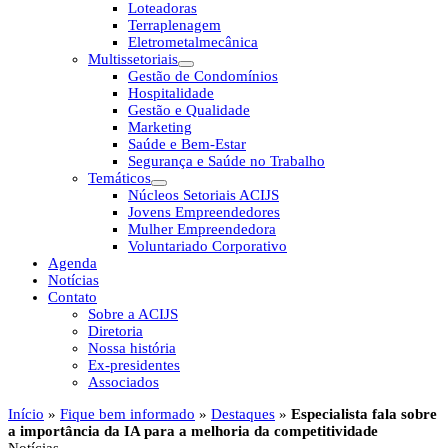
Loteadoras
Terraplenagem
Eletrometalmecânica
Multissetoriais
Gestão de Condomínios
Hospitalidade
Gestão e Qualidade
Marketing
Saúde e Bem-Estar
Segurança e Saúde no Trabalho
Temáticos
Núcleos Setoriais ACIJS
Jovens Empreendedores
Mulher Empreendedora
Voluntariado Corporativo
Agenda
Notícias
Contato
Sobre a ACIJS
Diretoria
Nossa história
Ex-presidentes
Associados
Início
»
Fique bem informado
»
Destaques
»
Especialista fala sobre
a importância da IA para a melhoria da competitividade