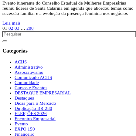
Evento itinerante do Conselho Estadual de Mulheres Empresárias
reuniu líderes de Santa Catarina em agenda que abordou temas como
sucessão familiar e a evolução da presença feminina nos negócios
Leia mais
01
02
03
…
200
Categorias
ACIJS
Administrativo
Associativismo
Comunicado ACIJS
Comunidade
Cursos e Eventos
DESTAQUE EMPRESARIAL
Destaques
Dicas para o Mercado
Duplicação BR-280
ELEIÇÕES 2026
Encontro Empresarial
Evento
EXPO 150
Financeiro