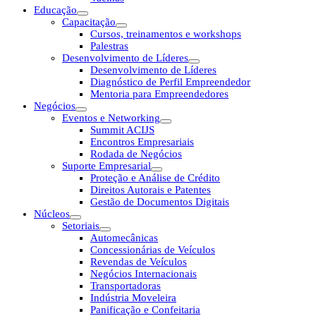
Educação
Capacitação
Cursos, treinamentos e workshops
Palestras
Desenvolvimento de Líderes
Desenvolvimento de Líderes
Diagnóstico de Perfil Empreendedor
Mentoria para Empreendedores
Negócios
Eventos e Networking
Summit ACIJS
Encontros Empresariais
Rodada de Negócios
Suporte Empresarial
Proteção e Análise de Crédito
Direitos Autorais e Patentes
Gestão de Documentos Digitais
Núcleos
Setoriais
Automecânicas
Concessionárias de Veículos
Revendas de Veículos
Negócios Internacionais
Transportadoras
Indústria Moveleira
Panificação e Confeitaria