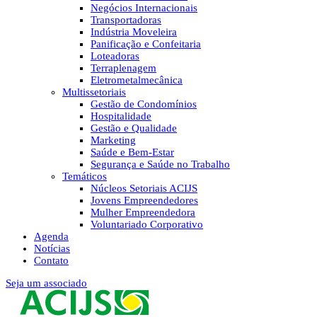
Negócios Internacionais
Transportadoras
Indústria Moveleira
Panificação e Confeitaria
Loteadoras
Terraplenagem
Eletrometalmecânica
Multissetoriais
Gestão de Condomínios
Hospitalidade
Gestão e Qualidade
Marketing
Saúde e Bem-Estar
Segurança e Saúde no Trabalho
Temáticos
Núcleos Setoriais ACIJS
Jovens Empreendedores
Mulher Empreendedora
Voluntariado Corporativo
Agenda
Notícias
Contato
Seja um associado