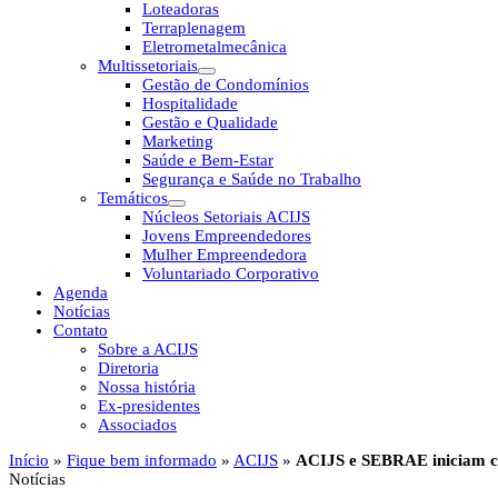
Loteadoras
Terraplenagem
Eletrometalmecânica
Multissetoriais
Gestão de Condomínios
Hospitalidade
Gestão e Qualidade
Marketing
Saúde e Bem-Estar
Segurança e Saúde no Trabalho
Temáticos
Núcleos Setoriais ACIJS
Jovens Empreendedores
Mulher Empreendedora
Voluntariado Corporativo
Agenda
Notícias
Contato
Sobre a ACIJS
Diretoria
Nossa história
Ex-presidentes
Associados
Início
»
Fique bem informado
»
ACIJS
»
ACIJS e SEBRAE iniciam cic
Notícias