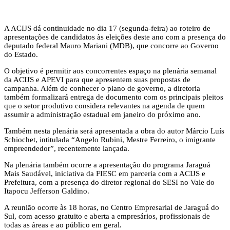
A ACIJS dá continuidade no dia 17 (segunda-feira) ao roteiro de
apresentações de candidatos às eleições deste ano com a presença do
deputado federal Mauro Mariani (MDB), que concorre ao Governo
do Estado.
O objetivo é permitir aos concorrentes espaço na plenária semanal
da ACIJS e APEVI para que apresentem suas propostas de
campanha. Além de conhecer o plano de governo, a diretoria
também formalizará entrega de documento com os principais pleitos
que o setor produtivo considera relevantes na agenda de quem
assumir a administração estadual em janeiro do próximo ano.
Também nesta plenária será apresentada a obra do autor Márcio Luís
Schiochet, intitulada “Angelo Rubini, Mestre Ferreiro, o imigrante
empreendedor”, recentemente lançada.
Na plenária também ocorre a apresentação do programa Jaraguá
Mais Saudável, iniciativa da FIESC em parceria com a ACIJS e
Prefeitura, com a presença do diretor regional do SESI no Vale do
Itapocu Jefferson Galdino.
A reunião ocorre às 18 horas, no Centro Empresarial de Jaraguá do
Sul, com acesso gratuito e aberta a empresários, profissionais de
todas as áreas e ao público em geral.