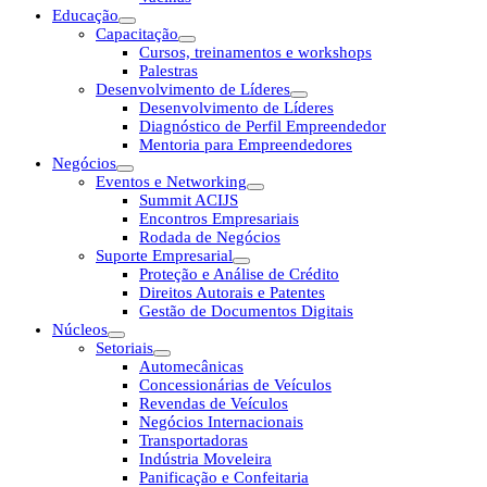
Educação
Capacitação
Cursos, treinamentos e workshops
Palestras
Desenvolvimento de Líderes
Desenvolvimento de Líderes
Diagnóstico de Perfil Empreendedor
Mentoria para Empreendedores
Negócios
Eventos e Networking
Summit ACIJS
Encontros Empresariais
Rodada de Negócios
Suporte Empresarial
Proteção e Análise de Crédito
Direitos Autorais e Patentes
Gestão de Documentos Digitais
Núcleos
Setoriais
Automecânicas
Concessionárias de Veículos
Revendas de Veículos
Negócios Internacionais
Transportadoras
Indústria Moveleira
Panificação e Confeitaria