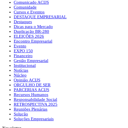
Comunicado ACIJS
Comunidade
Cursos e Eventos
DESTAQUE EMPRESARIAL
Destaques
Dicas para o Mercado
Duplicação BR-280
ELEIÇÕES 2026
Encontro Empresarial
Evento
EXPO 150
Financeiro
Gestão Empresarial
Institucional
Notícias
Núcleo
Opinião ACIJS
ORGULHO DE SER
PARCERIAS ACIJS
Recursos Humanos
Responsabilidade Social
RETROSPECTIVA 2025
Reuniões Plenárias
Solução
Soluções Empresariais
Newsletter