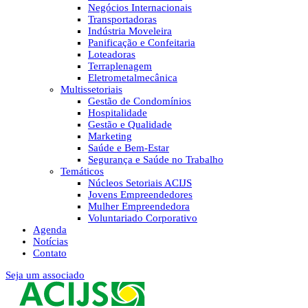
Negócios Internacionais
Transportadoras
Indústria Moveleira
Panificação e Confeitaria
Loteadoras
Terraplenagem
Eletrometalmecânica
Multissetoriais
Gestão de Condomínios
Hospitalidade
Gestão e Qualidade
Marketing
Saúde e Bem-Estar
Segurança e Saúde no Trabalho
Temáticos
Núcleos Setoriais ACIJS
Jovens Empreendedores
Mulher Empreendedora
Voluntariado Corporativo
Agenda
Notícias
Contato
Seja um associado