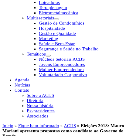
Loteadoras
Terraplenagem
Eletrometalmecânica
Multissetoriais
Gestão de Condomínios
Hospitalidade
Gestão e Qualidade
Marketing
Saúde e Bem-Estar
Segurança e Saúde no Trabalho
Temáticos
Núcleos Setoriais ACIJS
Jovens Empreendedores
Mulher Empreendedora
Voluntariado Corporativo
Agenda
Notícias
Contato
Sobre a ACIJS
Diretoria
Nossa história
Ex-presidentes
Associados
Início
»
Fique bem informado
»
ACIJS
»
Eleições 2018: Mauro
Mariani apresenta propostas como candidato ao Governo do