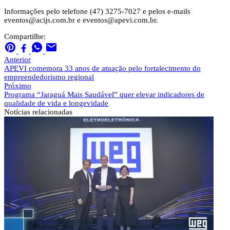
Informações pelo telefone (47) 3275-7027 e pelos e-mails
eventos@acijs.com.br
e
eventos@apevi.com.br
.
Compartilhe:
Anterior
APEVI comemora 33 anos de atuação pelo fortalecimento do
empreendedorismo regional
Próximo
Programa “Jaraguá Mais Saudável” quer elevar indicadores de
qualidade de vida e longevidade
Notícias
relacionadas