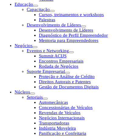
Educação
Capacitação
Cursos, treinamentos e workshops
Palestras
Desenvolvimento de Líderes
Desenvolvimento de Líderes
Diagnóstico de Perfil Empreendedor
Mentoria para Empreendedores
Negócios
Eventos e Networking
Summit ACIJS
Encontros Empresariais
Rodada de Negócios
Suporte Empresarial
Proteção e Análise de Crédito
Direitos Autorais e Patentes
Gestão de Documentos Digitais
Núcleos
Setoriais
Automecânicas
Concessionárias de Veículos
Revendas de Veículos
Negócios Internacionais
Transportadoras
Indústria Moveleira
Panificação e Confeitaria