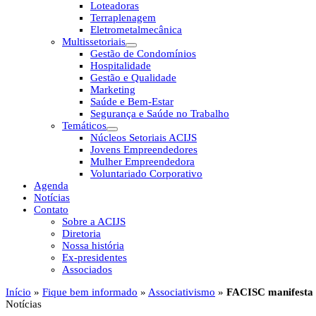
Loteadoras
Terraplenagem
Eletrometalmecânica
Multissetoriais
Gestão de Condomínios
Hospitalidade
Gestão e Qualidade
Marketing
Saúde e Bem-Estar
Segurança e Saúde no Trabalho
Temáticos
Núcleos Setoriais ACIJS
Jovens Empreendedores
Mulher Empreendedora
Voluntariado Corporativo
Agenda
Notícias
Contato
Sobre a ACIJS
Diretoria
Nossa história
Ex-presidentes
Associados
Início
»
Fique bem informado
»
Associativismo
»
FACISC manifesta p
Notícias