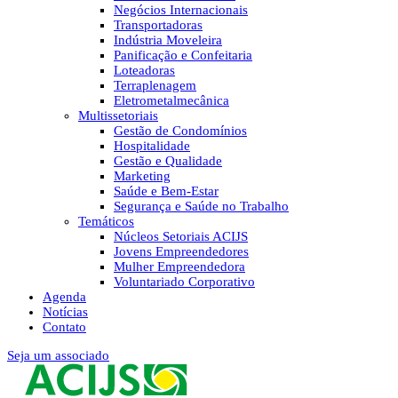
Negócios Internacionais
Transportadoras
Indústria Moveleira
Panificação e Confeitaria
Loteadoras
Terraplenagem
Eletrometalmecânica
Multissetoriais
Gestão de Condomínios
Hospitalidade
Gestão e Qualidade
Marketing
Saúde e Bem-Estar
Segurança e Saúde no Trabalho
Temáticos
Núcleos Setoriais ACIJS
Jovens Empreendedores
Mulher Empreendedora
Voluntariado Corporativo
Agenda
Notícias
Contato
Seja um associado