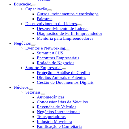
Educação
Capacitação
Cursos, treinamentos e workshops
Palestras
Desenvolvimento de Líderes
Desenvolvimento de Líderes
Diagnóstico de Perfil Empreendedor
Mentoria para Empreendedores
Negócios
Eventos e Networking
Summit ACIJS
Encontros Empresariais
Rodada de Negócios
Suporte Empresarial
Proteção e Análise de Crédito
Direitos Autorais e Patentes
Gestão de Documentos Digitais
Núcleos
Setoriais
Automecânicas
Concessionárias de Veículos
Revendas de Veículos
Negócios Internacionais
Transportadoras
Indústria Moveleira
Panificação e Confeitaria