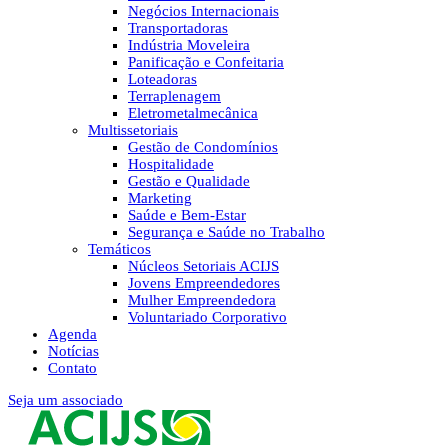
Negócios Internacionais
Transportadoras
Indústria Moveleira
Panificação e Confeitaria
Loteadoras
Terraplenagem
Eletrometalmecânica
Multissetoriais
Gestão de Condomínios
Hospitalidade
Gestão e Qualidade
Marketing
Saúde e Bem-Estar
Segurança e Saúde no Trabalho
Temáticos
Núcleos Setoriais ACIJS
Jovens Empreendedores
Mulher Empreendedora
Voluntariado Corporativo
Agenda
Notícias
Contato
Seja um associado