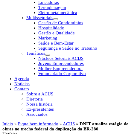
Loteadoras
Terraplenagem
Eletrometalmecânica
Multissetoriais
Gestão de Condomínios
Hospitalidade
Gestão e Qualidade
Marketing
Saúde e Bem-Estar
Segurança e Saúde no Trabalho
Temáticos
Núcleos Setoriais ACIJS
Jovens Empreendedores
Mulher Empreendedora
Voluntariado Corporativo
Agenda
Notícias
Contato
Sobre a ACIJS
Diretoria
Nossa história
Ex-presidentes
Associados
Início
»
Fique bem informado
»
ACIJS
»
DNIT atualiza estágio de
obras no trecho federal da duplicação da BR-280