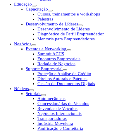
Educação
Capacitação
Cursos, treinamentos e workshops
Palestras
Desenvolvimento de Líderes
Desenvolvimento de Líderes
Diagnóstico de Perfil Empreendedor
Mentoria para Empreendedores
Negócios
Eventos e Networking
Summit ACIJS
Encontros Empresariais
Rodada de Negócios
Suporte Empresarial
Proteção e Análise de Crédito
Direitos Autorais e Patentes
Gestão de Documentos Digitais
Núcleos
Setoriais
Automecânicas
Concessionárias de Veículos
Revendas de Veículos
Negócios Internacionais
Transportadoras
Indústria Moveleira
Panificação e Confeitaria