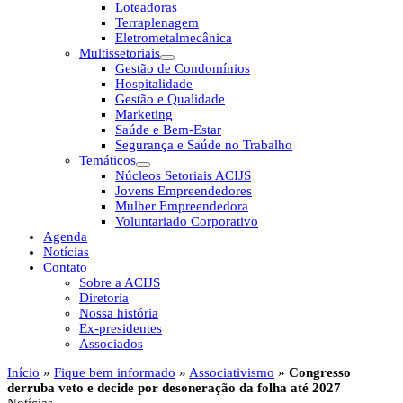
Loteadoras
Terraplenagem
Eletrometalmecânica
Multissetoriais
Gestão de Condomínios
Hospitalidade
Gestão e Qualidade
Marketing
Saúde e Bem-Estar
Segurança e Saúde no Trabalho
Temáticos
Núcleos Setoriais ACIJS
Jovens Empreendedores
Mulher Empreendedora
Voluntariado Corporativo
Agenda
Notícias
Contato
Sobre a ACIJS
Diretoria
Nossa história
Ex-presidentes
Associados
Início
»
Fique bem informado
»
Associativismo
»
Congresso
derruba veto e decide por desoneração da folha até 2027