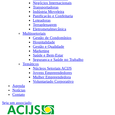
Negócios Internacionais
Transportadoras
Indústria Moveleira
Panificação e Confeitaria
Loteadoras
Terraplenagem
Eletrometalmecânica
Multissetoriais
Gestão de Condomínios
Hospitalidade
Gestão e Qualidade
Marketing
Saúde e Bem-Estar
Segurança e Saúde no Trabalho
Temáticos
Núcleos Setoriais ACIJS
Jovens Empreendedores
Mulher Empreendedora
Voluntariado Corporativo
Agenda
Notícias
Contato
Seja um associado