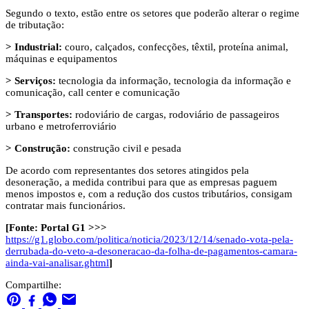
Segundo o texto, estão entre os setores que poderão alterar o regime
de tributação:
> Industrial:
couro, calçados, confecções, têxtil, proteína animal,
máquinas e equipamentos
> Serviços:
tecnologia da informação, tecnologia da informação e
comunicação, call center e comunicação
> Transportes:
rodoviário de cargas, rodoviário de passageiros
urbano e metroferroviário
> Construção:
construção civil e pesada
De acordo com representantes dos setores atingidos pela
desoneração, a medida contribui para que as empresas paguem
menos impostos e, com a redução dos custos tributários, consigam
contratar mais funcionários.
[Fonte: Portal G1 >>>
https://g1.globo.com/politica/noticia/2023/12/14/senado-vota-pela-
derrubada-do-veto-a-desoneracao-da-folha-de-pagamentos-camara-
ainda-vai-analisar.ghtml
]
Compartilhe: