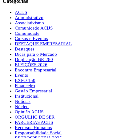
Categorias
ACIJS
Administrativo
Associativismo
Comunicado ACIJS
Comunidade
Cursos e Eventos
DESTAQUE EMPRESARIAL
Destaques
Dicas para o Mercado
Duplicação BR-280
ELEIÇÕES 2026
Encontro Empresarial
Evento
EXPO 150
Financeiro
Gestão Empresarial
Institucional
Notícias
Núcleo
Opinião ACIJS
ORGULHO DE SER
PARCERIAS ACIJS
Recursos Humanos
Responsabilidade Social
RETROSPECTIVA 2025