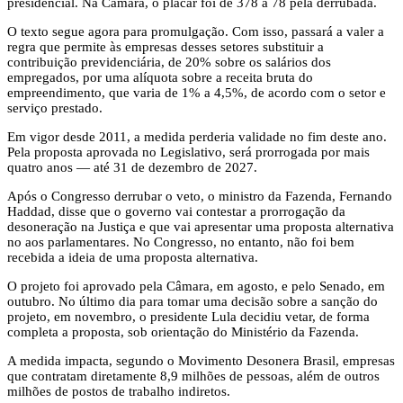
presidencial. Na Câmara, o placar foi de 378 a 78 pela derrubada.
O texto segue agora para promulgação. Com isso, passará a valer a
regra que permite às empresas desses setores substituir a
contribuição previdenciária, de 20% sobre os salários dos
empregados, por uma alíquota sobre a receita bruta do
empreendimento, que varia de 1% a 4,5%, de acordo com o setor e
serviço prestado.
Em vigor desde 2011, a medida perderia validade no fim deste ano.
Pela proposta aprovada no Legislativo, será prorrogada por mais
quatro anos — até 31 de dezembro de 2027.
Após o Congresso derrubar o veto, o ministro da Fazenda, Fernando
Haddad, disse que o governo vai contestar a prorrogação da
desoneração na Justiça e que vai apresentar uma proposta alternativa
no aos parlamentares. No Congresso, no entanto, não foi bem
recebida a ideia de uma proposta alternativa.
O projeto foi aprovado pela Câmara, em agosto, e pelo Senado, em
outubro. No último dia para tomar uma decisão sobre a sanção do
projeto, em novembro, o presidente Lula decidiu vetar, de forma
completa a proposta, sob orientação do Ministério da Fazenda.
A medida impacta, segundo o Movimento Desonera Brasil, empresas
que contratam diretamente 8,9 milhões de pessoas, além de outros
milhões de postos de trabalho indiretos.