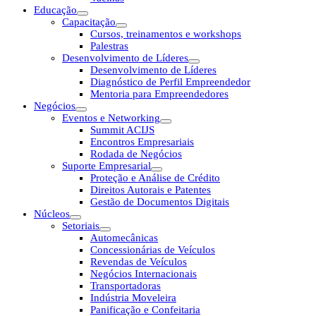
Educação
Capacitação
Cursos, treinamentos e workshops
Palestras
Desenvolvimento de Líderes
Desenvolvimento de Líderes
Diagnóstico de Perfil Empreendedor
Mentoria para Empreendedores
Negócios
Eventos e Networking
Summit ACIJS
Encontros Empresariais
Rodada de Negócios
Suporte Empresarial
Proteção e Análise de Crédito
Direitos Autorais e Patentes
Gestão de Documentos Digitais
Núcleos
Setoriais
Automecânicas
Concessionárias de Veículos
Revendas de Veículos
Negócios Internacionais
Transportadoras
Indústria Moveleira
Panificação e Confeitaria