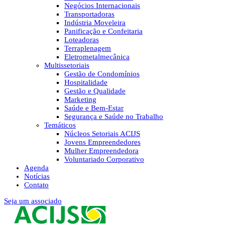
Negócios Internacionais
Transportadoras
Indústria Moveleira
Panificação e Confeitaria
Loteadoras
Terraplenagem
Eletrometalmecânica
Multissetoriais
Gestão de Condomínios
Hospitalidade
Gestão e Qualidade
Marketing
Saúde e Bem-Estar
Segurança e Saúde no Trabalho
Temáticos
Núcleos Setoriais ACIJS
Jovens Empreendedores
Mulher Empreendedora
Voluntariado Corporativo
Agenda
Notícias
Contato
Seja um associado