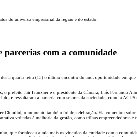
tos do universo empresarial da região e do estado.
 e parcerias com a comunidade
 desta quarta-feira (13) o último encontro do ano, oportunidade em qu
s, o prefeito Jair Franzner e o presidente da Câmara, Luís Fernando Al
pio, e ressaltaram a parceria com setores da sociedade, como a ACIJS e
ner Chiodini, o momento também foi de celebração. Ela comentou sobre
porativa voltadas à melhoria da gestão, como trilhas empreendedoras e
unho, que fortaleceu ainda mais os vínculos da entidade com a comuni