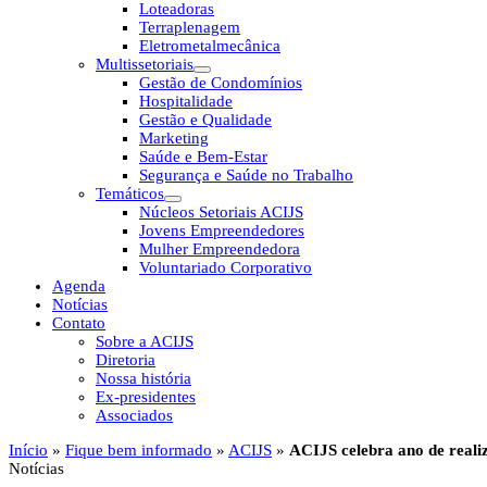
Loteadoras
Terraplenagem
Eletrometalmecânica
Multissetoriais
Gestão de Condomínios
Hospitalidade
Gestão e Qualidade
Marketing
Saúde e Bem-Estar
Segurança e Saúde no Trabalho
Temáticos
Núcleos Setoriais ACIJS
Jovens Empreendedores
Mulher Empreendedora
Voluntariado Corporativo
Agenda
Notícias
Contato
Sobre a ACIJS
Diretoria
Nossa história
Ex-presidentes
Associados
Início
»
Fique bem informado
»
ACIJS
»
ACIJS celebra ano de reali
Notícias